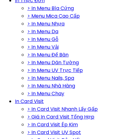
In Thực Đơn
> In Menu Bìa Cứng
> Menu Mica Cao Cấp
> In Menu Nhựa
> In Menu Da
> In Menu Gỗ
> In Menu Vải
> In Menu Để Bàn
> In Menu Dán Tường
> In Menu UV Trực Tiếp
> In Menu Nails, Spa
> In Menu Nhà Hàng
> In Menu Chay
In Card Visit
> In Card Visit Nhanh Lấy Gấp
> Giá In Card Visit Tổng Hợp
> In Card Visit Ép Kim
> In Card Visit UV Spot