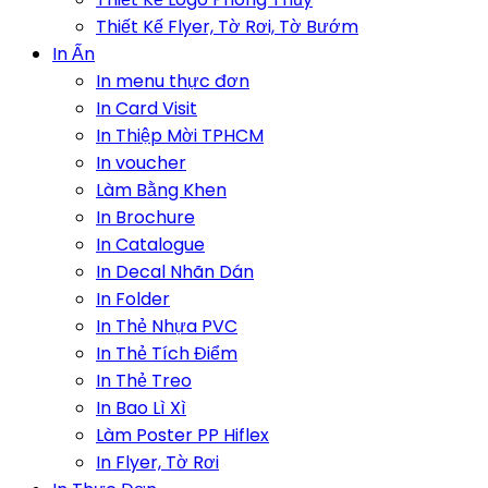
Thiết Kế Flyer, Tờ Rơi, Tờ Bướm
In Ấn
In menu thực đơn
In Card Visit
In Thiệp Mời TPHCM
In voucher
Làm Bằng Khen
In Brochure
In Catalogue
In Decal Nhãn Dán
In Folder
In Thẻ Nhựa PVC
In Thẻ Tích Điểm
In Thẻ Treo
In Bao Lì Xì
Làm Poster PP Hiflex
In Flyer, Tờ Rơi