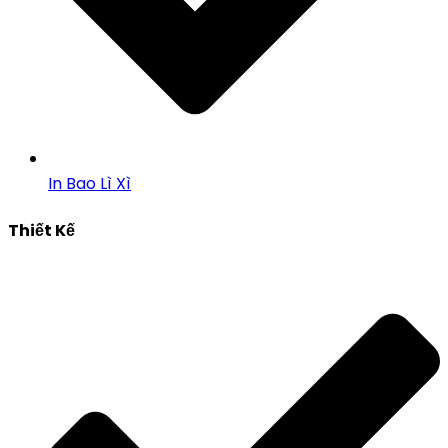
In Bao Lì Xì
Thiết Kế