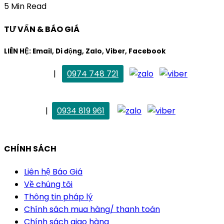
5 Min Read
TƯ VẤN & BÁO GIÁ
LIÊN HỆ: Email, Di động, Zalo, Viber, Facebook
. Mai Trang
|
0974 748 721
maitrang@thietkekhainguyen.com
. Vân Anh
|
0934 819 961
vananh@thietkekhainguyen.com
CHÍNH SÁCH
Liên hệ Báo Giá
Về chúng tôi
Thông tin pháp lý
Chính sách mua hàng/ thanh toán
Chính sách giao hàng