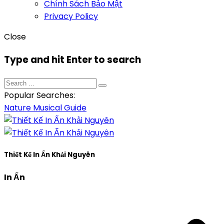
Chính Sách Bảo Mật
Privacy Policy
Close
Type and hit Enter to search
Popular Searches:
Nature
Musical
Guide
Thiết Kế In Ấn Khải Nguyên
In Ấn