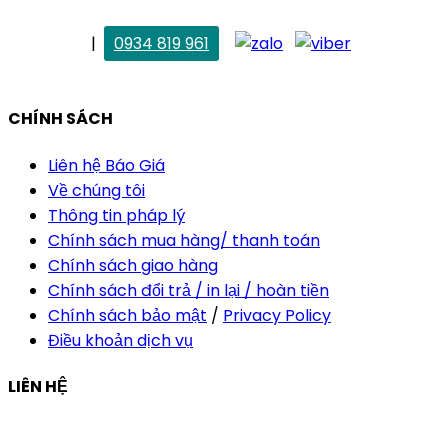
. Vân Anh
|
0934 819 961
vananh@thietkekhainguyen.com
CHÍNH SÁCH
Liên hệ Báo Giá
Về chúng tôi
Thông tin pháp lý
Chính sách mua hàng/ thanh toán
Chính sách giao hàng
Chính sách đổi trả / in lại / hoàn tiền
Chính sách bảo mật
/
Privacy Policy
Điều khoản dịch vụ
LIÊN HỆ
Công ty Thiết Kế In Ấn Khải Nguyên