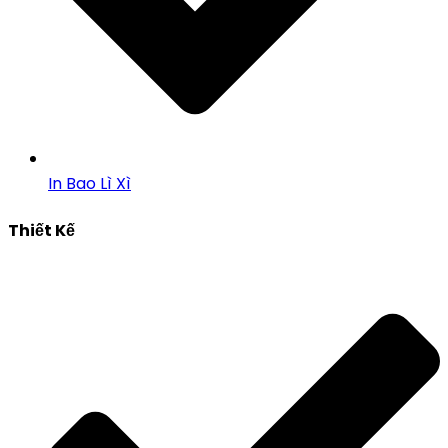
In Bao Lì Xì
Thiết Kế