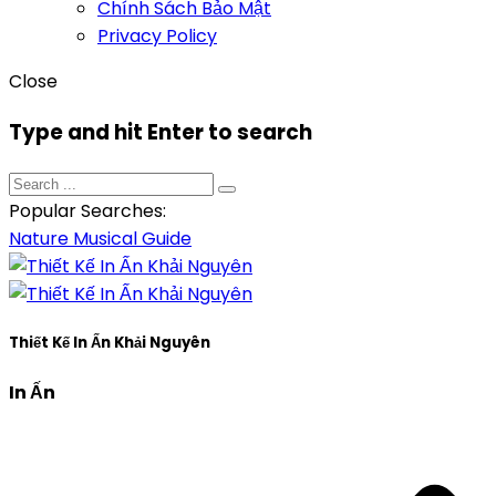
Chính Sách Bảo Mật
Privacy Policy
Close
Type and hit Enter to search
Popular Searches:
Nature
Musical
Guide
Thiết Kế In Ấn Khải Nguyên
In Ấn