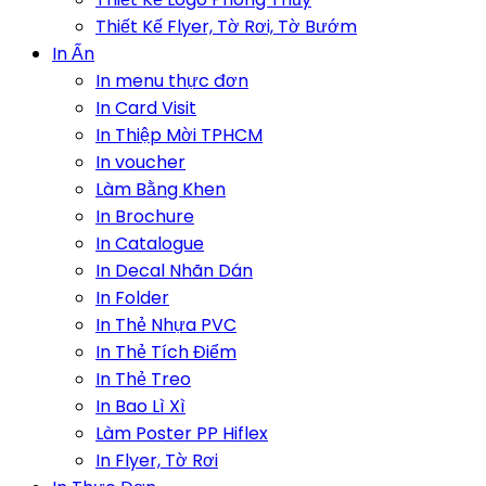
Thiết Kế Flyer, Tờ Rơi, Tờ Bướm
In Ấn
In menu thực đơn
In Card Visit
In Thiệp Mời TPHCM
In voucher
Làm Bằng Khen
In Brochure
In Catalogue
In Decal Nhãn Dán
In Folder
In Thẻ Nhựa PVC
In Thẻ Tích Điểm
In Thẻ Treo
In Bao Lì Xì
Làm Poster PP Hiflex
In Flyer, Tờ Rơi