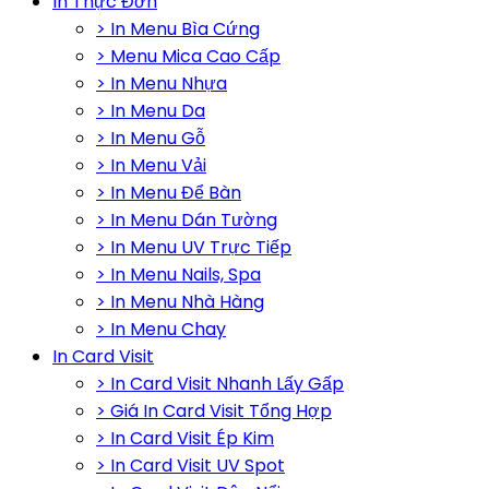
In Thực Đơn
> In Menu Bìa Cứng
> Menu Mica Cao Cấp
> In Menu Nhựa
> In Menu Da
> In Menu Gỗ
> In Menu Vải
> In Menu Để Bàn
> In Menu Dán Tường
> In Menu UV Trực Tiếp
> In Menu Nails, Spa
> In Menu Nhà Hàng
> In Menu Chay
In Card Visit
> In Card Visit Nhanh Lấy Gấp
> Giá In Card Visit Tổng Hợp
> In Card Visit Ép Kim
> In Card Visit UV Spot