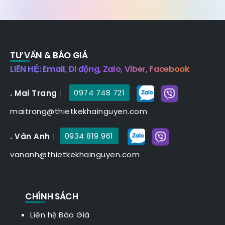
TƯ VẤN & BÁO GIÁ
LIÊN HỆ: Email, Di động, Zalo, Viber, Facebook
. Mai Trang
|
0974 748 721
maitrang@thietkekhainguyen.com
. Vân Anh
|
0934 819 961
vananh@thietkekhainguyen.com
CHÍNH SÁCH
Liên hệ Báo Giá