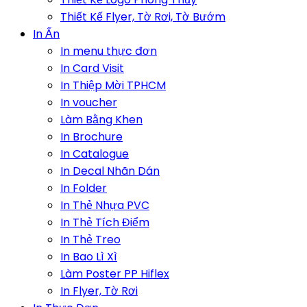
Thiết Kế Flyer, Tờ Rơi, Tờ Bướm
In Ấn
In menu thực đơn
In Card Visit
In Thiệp Mời TPHCM
In voucher
Làm Bằng Khen
In Brochure
In Catalogue
In Decal Nhãn Dán
In Folder
In Thẻ Nhựa PVC
In Thẻ Tích Điểm
In Thẻ Treo
In Bao Lì Xì
Làm Poster PP Hiflex
In Flyer, Tờ Rơi