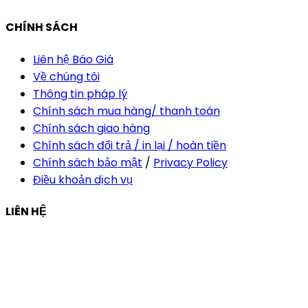
CHÍNH SÁCH
Liên hệ Báo Giá
Về chúng tôi
Thông tin pháp lý
Chính sách mua hàng/ thanh toán
Chính sách giao hàng
Chính sách đổi trả / in lại / hoàn tiền
Chính sách bảo mật
/
Privacy Policy
Điều khoản dịch vụ
LIÊN HỆ
Công ty Thiết Kế In Ấn Khải Nguyên
Địa chỉ:
210/9C Hồ Văn Huê, Phường Đức Nhuận, TP Hồ
Chí Minh, Việt Nam