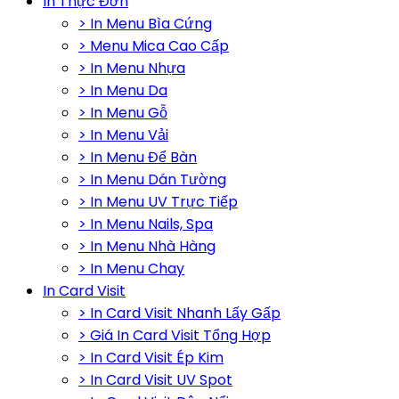
In Thực Đơn
> In Menu Bìa Cứng
> Menu Mica Cao Cấp
> In Menu Nhựa
> In Menu Da
> In Menu Gỗ
> In Menu Vải
> In Menu Để Bàn
> In Menu Dán Tường
> In Menu UV Trực Tiếp
> In Menu Nails, Spa
> In Menu Nhà Hàng
> In Menu Chay
In Card Visit
> In Card Visit Nhanh Lấy Gấp
> Giá In Card Visit Tổng Hợp
> In Card Visit Ép Kim
> In Card Visit UV Spot