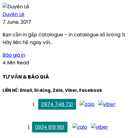
Duyên Lê
7 June, 2017
Bạn cần in gấp catalogue – in catalogue số lượng ít.
Hãy liên hệ ngay với...
Báo giá in
4 Min Read
TƯ VẤN & BÁO GIÁ
LIÊN HỆ: Email, Di động, Zalo, Viber, Facebook
. Mai Trang
|
0974 748 721
maitrang@thietkekhainguyen.com
. Vân Anh
|
0934 819 961
vananh@thietkekhainguyen.com