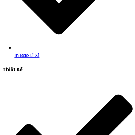
In Bao Lì Xì
Thiết Kế