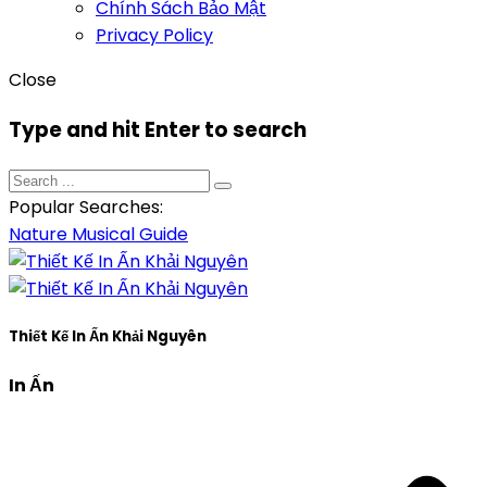
Chính Sách Bảo Mật
Privacy Policy
Close
Type and hit Enter to search
Popular Searches:
Nature
Musical
Guide
Thiết Kế In Ấn Khải Nguyên
In Ấn