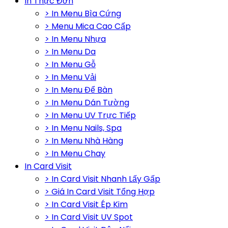
In Thực Đơn
> In Menu Bìa Cứng
> Menu Mica Cao Cấp
> In Menu Nhựa
> In Menu Da
> In Menu Gỗ
> In Menu Vải
> In Menu Để Bàn
> In Menu Dán Tường
> In Menu UV Trực Tiếp
> In Menu Nails, Spa
> In Menu Nhà Hàng
> In Menu Chay
In Card Visit
> In Card Visit Nhanh Lấy Gấp
> Giá In Card Visit Tổng Hợp
> In Card Visit Ép Kim
> In Card Visit UV Spot