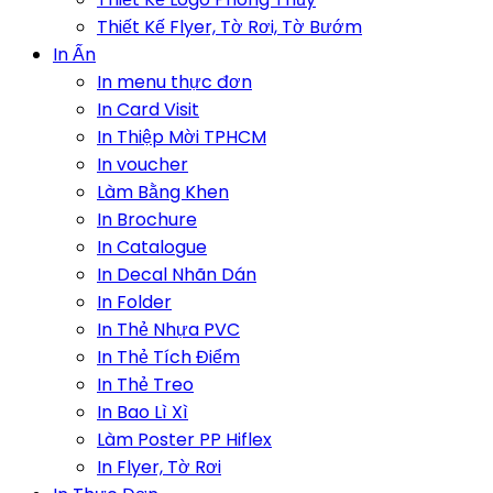
Thiết Kế Flyer, Tờ Rơi, Tờ Bướm
In Ấn
In menu thực đơn
In Card Visit
In Thiệp Mời TPHCM
In voucher
Làm Bằng Khen
In Brochure
In Catalogue
In Decal Nhãn Dán
In Folder
In Thẻ Nhựa PVC
In Thẻ Tích Điểm
In Thẻ Treo
In Bao Lì Xì
Làm Poster PP Hiflex
In Flyer, Tờ Rơi