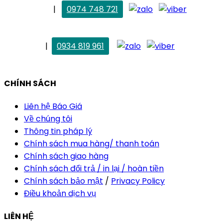
. Mai Trang
|
0974 748 721
maitrang@thietkekhainguyen.com
. Vân Anh
|
0934 819 961
vananh@thietkekhainguyen.com
CHÍNH SÁCH
Liên hệ Báo Giá
Về chúng tôi
Thông tin pháp lý
Chính sách mua hàng/ thanh toán
Chính sách giao hàng
Chính sách đổi trả / in lại / hoàn tiền
Chính sách bảo mật
/
Privacy Policy
Điều khoản dịch vụ
LIÊN HỆ