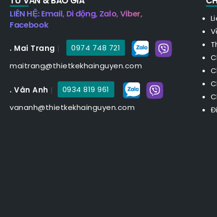
TƯ VẤN & BÁO GIÁ
CH
LIÊN HỆ: Email, Di động, Zalo, Viber,
L
Facebook
V
T
. Mai Trang
|
0974 748 721
C
maitrang@thietkekhainguyen.com
C
C
. Vân Anh
|
0934 819 961
C
vananh@thietkekhainguyen.com
Đ