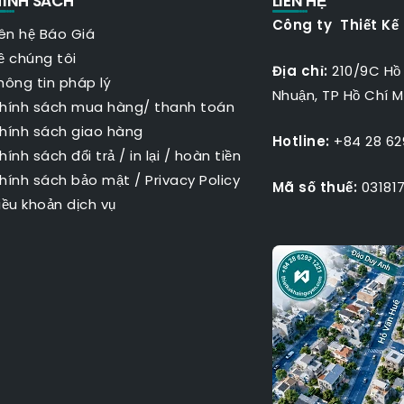
ÍNH SÁCH
LIÊN HỆ
Công ty Thiết Kế
iên hệ Báo Giá
ề chúng tôi
Địa chỉ:
210/9C Hồ
hông tin pháp lý
Nhuận, TP Hồ Chí M
hính sách mua hàng/ thanh toán
hính sách giao hàng
Hotline:
+84 28 629
hính sách đổi trả / in lại / hoàn tiền
hính sách bảo mật
/
Privacy Policy
Mã số thuế:
031817
iều khoản dịch vụ