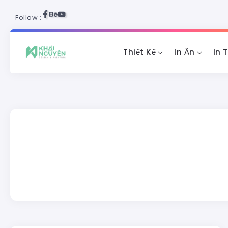
Follow :
Thiết Kế
In Ấn
In 