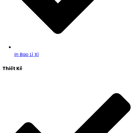
In Bao Lì Xì
Thiết Kế