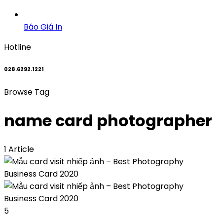
Báo Giá In
Hotline
028.6292.1221
Browse Tag
name card photographer
1 Article
5