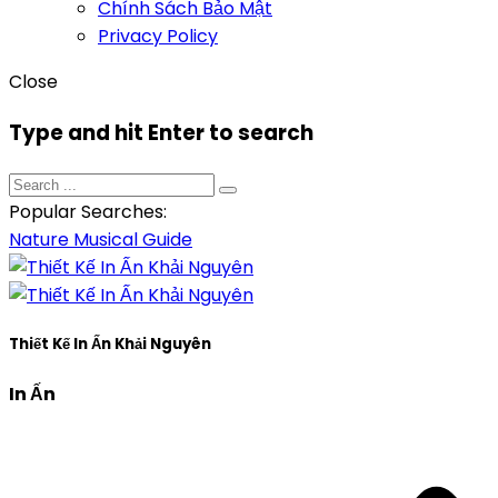
Chính Sách Bảo Mật
Privacy Policy
Close
Type and hit Enter to search
Popular Searches:
Nature
Musical
Guide
Thiết Kế In Ấn Khải Nguyên
In Ấn