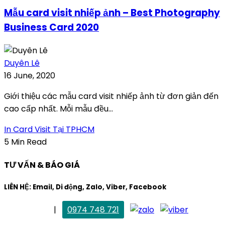
Mẫu card visit nhiếp ảnh – Best Photography
Business Card 2020
Duyên Lê
16 June, 2020
Giới thiệu các mẫu card visit nhiếp ảnh từ đơn giản đến
cao cấp nhất. Mỗi mẫu đều...
In Card Visit Tại TPHCM
5 Min Read
TƯ VẤN & BÁO GIÁ
LIÊN HỆ: Email, Di động, Zalo, Viber, Facebook
. Mai Trang
|
0974 748 721
maitrang@thietkekhainguyen.com