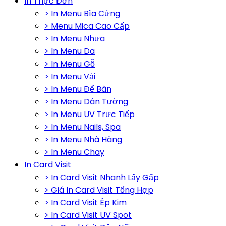
In Thực Đơn
> In Menu Bìa Cứng
> Menu Mica Cao Cấp
> In Menu Nhựa
> In Menu Da
> In Menu Gỗ
> In Menu Vải
> In Menu Để Bàn
> In Menu Dán Tường
> In Menu UV Trực Tiếp
> In Menu Nails, Spa
> In Menu Nhà Hàng
> In Menu Chay
In Card Visit
> In Card Visit Nhanh Lấy Gấp
> Giá In Card Visit Tổng Hợp
> In Card Visit Ép Kim
> In Card Visit UV Spot