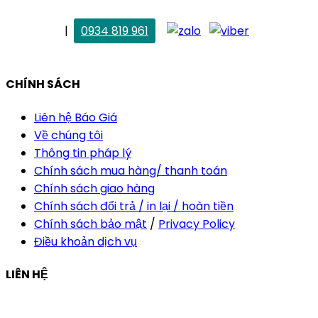
. Vân Anh
|
0934 819 961
vananh@thietkekhainguyen.com
CHÍNH SÁCH
Liên hệ Báo Giá
Về chúng tôi
Thông tin pháp lý
Chính sách mua hàng/ thanh toán
Chính sách giao hàng
Chính sách đổi trả / in lại / hoàn tiền
Chính sách bảo mật
/
Privacy Policy
Điều khoản dịch vụ
LIÊN HỆ
Công ty Thiết Kế In Ấn Khải Nguyên