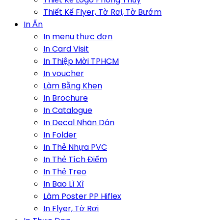
Thiết Kế Flyer, Tờ Rơi, Tờ Bướm
In Ấn
In menu thực đơn
In Card Visit
In Thiệp Mời TPHCM
In voucher
Làm Bằng Khen
In Brochure
In Catalogue
In Decal Nhãn Dán
In Folder
In Thẻ Nhựa PVC
In Thẻ Tích Điểm
In Thẻ Treo
In Bao Lì Xì
Làm Poster PP Hiflex
In Flyer, Tờ Rơi