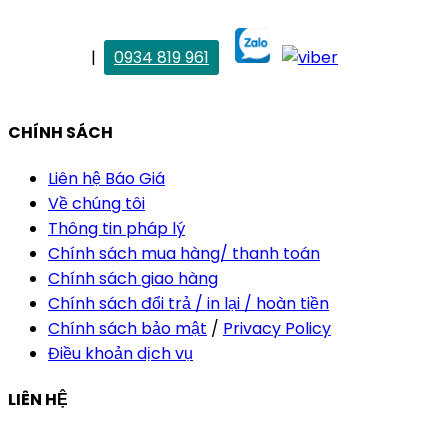
. Vân Anh
|
0934 819 961
vananh@thietkekhainguyen.com
CHÍNH SÁCH
Liên hệ Báo Giá
Về chúng tôi
Thông tin pháp lý
Chính sách mua hàng/ thanh toán
Chính sách giao hàng
Chính sách đổi trả / in lại / hoàn tiền
Chính sách bảo mật
/
Privacy Policy
Điều khoản dịch vụ
LIÊN HỆ
Công ty Thiết Kế In Ấn Khải Nguyên