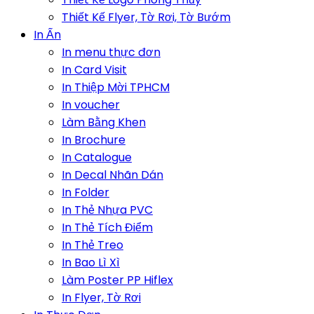
Thiết Kế Flyer, Tờ Rơi, Tờ Bướm
In Ấn
In menu thực đơn
In Card Visit
In Thiệp Mời TPHCM
In voucher
Làm Bằng Khen
In Brochure
In Catalogue
In Decal Nhãn Dán
In Folder
In Thẻ Nhựa PVC
In Thẻ Tích Điểm
In Thẻ Treo
In Bao Lì Xì
Làm Poster PP Hiflex
In Flyer, Tờ Rơi