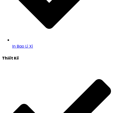
In Bao Lì Xì
Thiết Kế