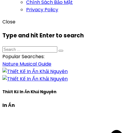
Chính Sách Bảo Mật
Privacy Policy
Close
Type and hit Enter to search
Popular Searches:
Nature
Musical
Guide
Thiết Kế In Ấn Khải Nguyên
In Ấn