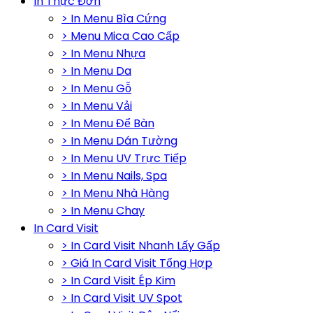
In Thực Đơn
> In Menu Bìa Cứng
> Menu Mica Cao Cấp
> In Menu Nhựa
> In Menu Da
> In Menu Gỗ
> In Menu Vải
> In Menu Để Bàn
> In Menu Dán Tường
> In Menu UV Trực Tiếp
> In Menu Nails, Spa
> In Menu Nhà Hàng
> In Menu Chay
In Card Visit
> In Card Visit Nhanh Lấy Gấp
> Giá In Card Visit Tổng Hợp
> In Card Visit Ép Kim
> In Card Visit UV Spot