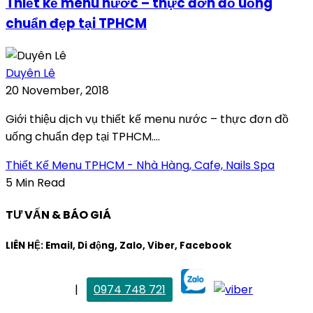
Thiết kế menu nước – thực đơn đồ uống
chuẩn đẹp tại TPHCM
Duyên Lê
20 November, 2018
Giới thiệu dịch vụ thiết kế menu nước – thực đơn đồ
uống chuẩn đẹp tại TPHCM....
Thiết Kế Menu TPHCM - Nhà Hàng, Cafe, Nails Spa
5 Min Read
TƯ VẤN & BÁO GIÁ
LIÊN HỆ: Email, Di động, Zalo, Viber, Facebook
. Mai Trang
|
0974 748 721
maitrang@thietkekhainguyen.com