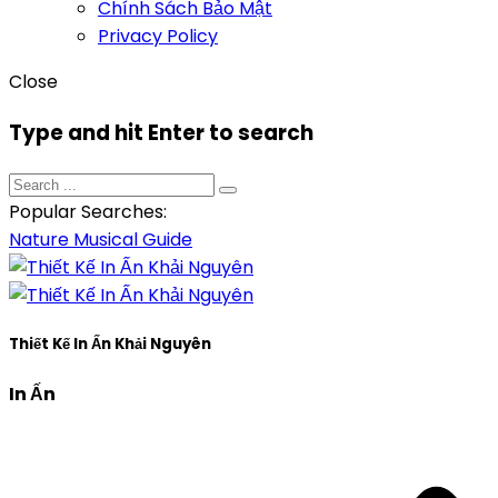
Chính Sách Bảo Mật
Privacy Policy
Close
Type and hit Enter to search
Popular Searches:
Nature
Musical
Guide
Thiết Kế In Ấn Khải Nguyên
In Ấn