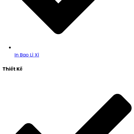
In Bao Lì Xì
Thiết Kế