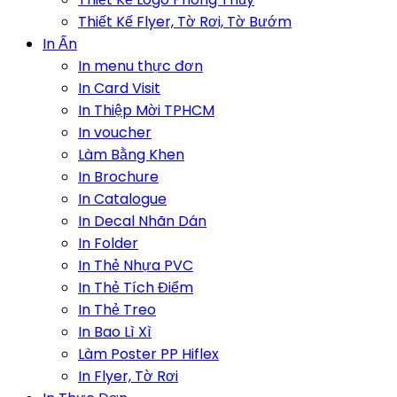
Thiết Kế Flyer, Tờ Rơi, Tờ Bướm
In Ấn
In menu thực đơn
In Card Visit
In Thiệp Mời TPHCM
In voucher
Làm Bằng Khen
In Brochure
In Catalogue
In Decal Nhãn Dán
In Folder
In Thẻ Nhựa PVC
In Thẻ Tích Điểm
In Thẻ Treo
In Bao Lì Xì
Làm Poster PP Hiflex
In Flyer, Tờ Rơi