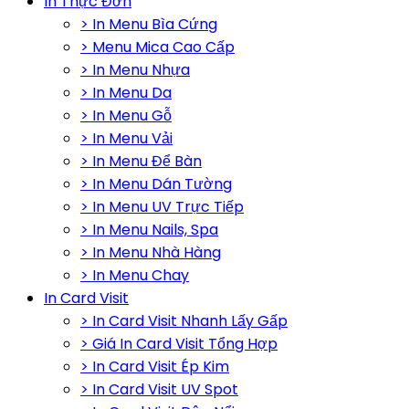
In Thực Đơn
> In Menu Bìa Cứng
> Menu Mica Cao Cấp
> In Menu Nhựa
> In Menu Da
> In Menu Gỗ
> In Menu Vải
> In Menu Để Bàn
> In Menu Dán Tường
> In Menu UV Trực Tiếp
> In Menu Nails, Spa
> In Menu Nhà Hàng
> In Menu Chay
In Card Visit
> In Card Visit Nhanh Lấy Gấp
> Giá In Card Visit Tổng Hợp
> In Card Visit Ép Kim
> In Card Visit UV Spot