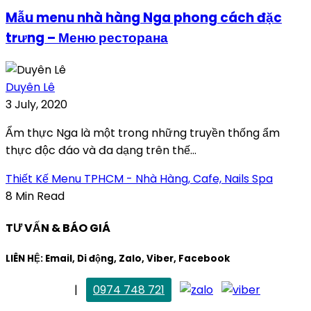
Mẫu menu nhà hàng Nga phong cách đặc
trưng – Меню ресторана
Duyên Lê
3 July, 2020
Ẩm thực Nga là một trong những truyền thống ẩm
thực độc đáo và đa dạng trên thế...
Thiết Kế Menu TPHCM - Nhà Hàng, Cafe, Nails Spa
8 Min Read
TƯ VẤN & BÁO GIÁ
LIÊN HỆ: Email, Di động, Zalo, Viber, Facebook
. Mai Trang
|
0974 748 721
maitrang@thietkekhainguyen.com