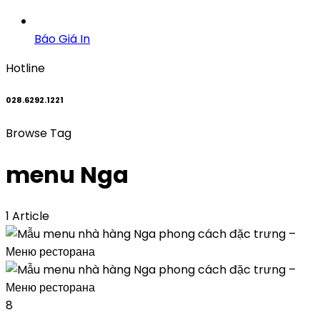
Báo Giá In
Hotline
028.6292.1221
Browse Tag
menu Nga
1 Article
8