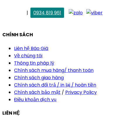
. Vân Anh
|
0934 819 961
vananh@thietkekhainguyen.com
CHÍNH SÁCH
Liên hệ Báo Giá
Về chúng tôi
Thông tin pháp lý
Chính sách mua hàng/ thanh toán
Chính sách giao hàng
Chính sách đổi trả / in lại / hoàn tiền
Chính sách bảo mật
/
Privacy Policy
Điều khoản dịch vụ
LIÊN HỆ
Công ty Thiết Kế In Ấn Khải Nguyên