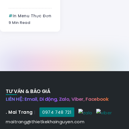
In Menu Thực Đơn
9 Min Read
TƯ VẤN & BÁO GIÁ
LIÊN HỆ: Email, Di động, Zalo, Viber, Facebook
. Mai Trang
|
0974 748 721
maitrang@thietkekhainguyen.com