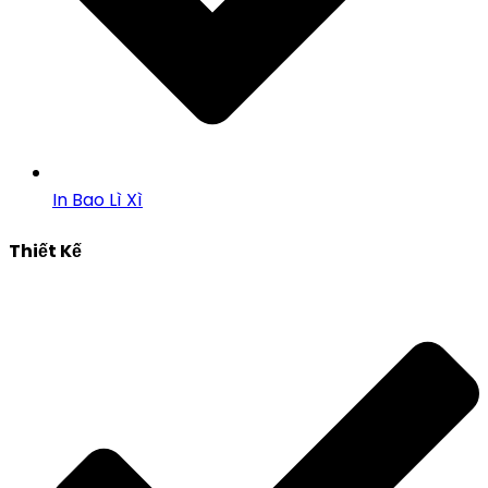
In Bao Lì Xì
Thiết Kế