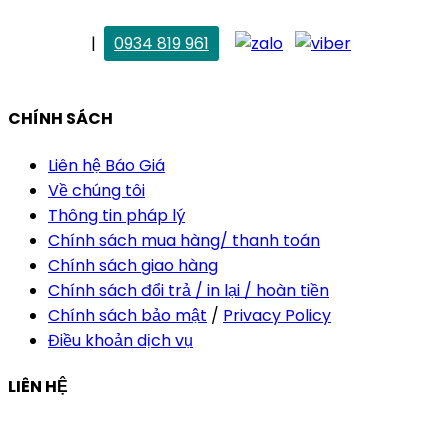
. Vân Anh
|
0934 819 961
vananh@thietkekhainguyen.com
CHÍNH SÁCH
Liên hệ Báo Giá
Về chúng tôi
Thông tin pháp lý
Chính sách mua hàng/ thanh toán
Chính sách giao hàng
Chính sách đổi trả / in lại / hoàn tiền
Chính sách bảo mật
/
Privacy Policy
Điều khoản dịch vụ
LIÊN HỆ
Công ty Thiết Kế In Ấn Khải Nguyên