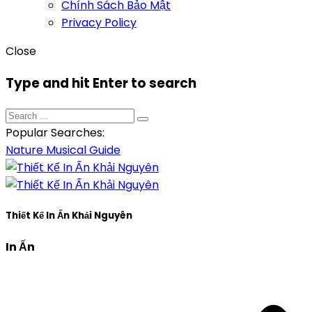
Chính Sách Bảo Mật
Privacy Policy
Close
Type and hit Enter to search
Popular Searches:
Nature
Musical
Guide
Thiết Kế In Ấn Khải Nguyên
In Ấn