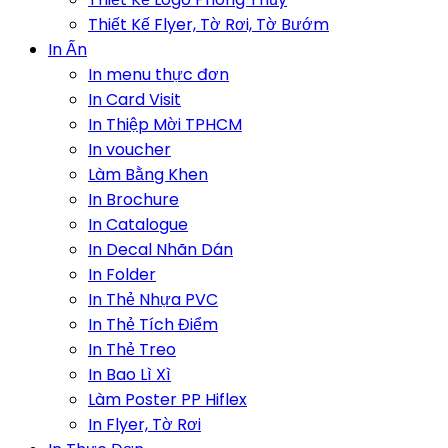
Thiết Kế Flyer, Tờ Rơi, Tờ Bướm
In Ấn
In menu thực đơn
In Card Visit
In Thiệp Mời TPHCM
In voucher
Làm Bằng Khen
In Brochure
In Catalogue
In Decal Nhãn Dán
In Folder
In Thẻ Nhựa PVC
In Thẻ Tích Điểm
In Thẻ Treo
In Bao Lì Xì
Làm Poster PP Hiflex
In Flyer, Tờ Rơi