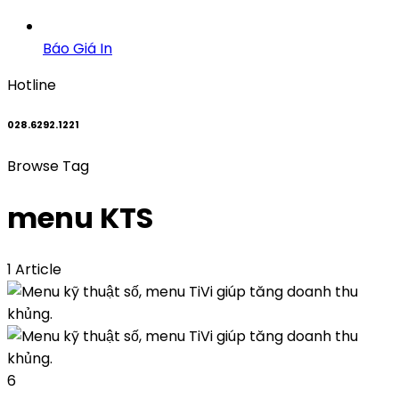
Báo Giá In
Hotline
028.6292.1221
Browse Tag
menu KTS
1 Article
6