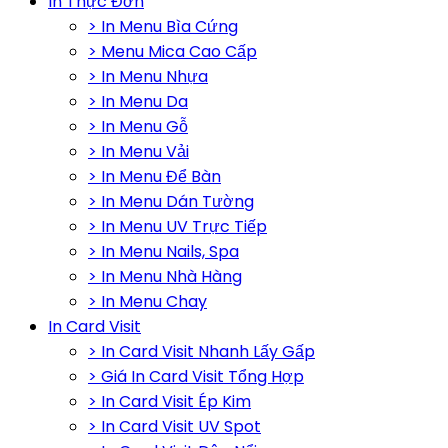
In Thực Đơn
> In Menu Bìa Cứng
> Menu Mica Cao Cấp
> In Menu Nhựa
> In Menu Da
> In Menu Gỗ
> In Menu Vải
> In Menu Để Bàn
> In Menu Dán Tường
> In Menu UV Trực Tiếp
> In Menu Nails, Spa
> In Menu Nhà Hàng
> In Menu Chay
In Card Visit
> In Card Visit Nhanh Lấy Gấp
> Giá In Card Visit Tổng Hợp
> In Card Visit Ép Kim
> In Card Visit UV Spot