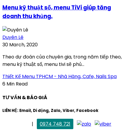
Menu kỹ thuật số, menu TiVi giúp tăng
doanh thu khủng.
Duyên Lê
30 March, 2020
Theo dự đoán của chuyên gia, trong năm tiếp theo,
menu kỹ thuật số, menu tivi sẽ phủ...
Thiết Kế Menu TPHCM - Nhà Hàng, Cafe, Nails Spa
6 Min Read
TƯ VẤN & BÁO GIÁ
LIÊN HỆ: Email, Di động, Zalo, Viber, Facebook
. Mai Trang
|
0974 748 721
maitrang@thietkekhainguyen.com