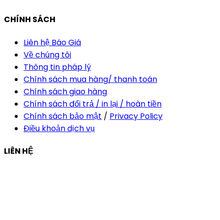
CHÍNH SÁCH
Liên hệ Báo Giá
Về chúng tôi
Thông tin pháp lý
Chính sách mua hàng/ thanh toán
Chính sách giao hàng
Chính sách đổi trả / in lại / hoàn tiền
Chính sách bảo mật
/
Privacy Policy
Điều khoản dịch vụ
LIÊN HỆ
Công ty Thiết Kế In Ấn Khải Nguyên
Địa chỉ:
210/9C Hồ Văn Huê, Phường Đức Nhuận, TP Hồ
Chí Minh, Việt Nam