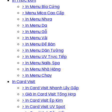
In Thực Đơn
> In Menu Bìa Cứng
> Menu Mica Cao Cấp
> In Menu Nhựa
> In Menu Da
> In Menu Gỗ
> In Menu Vải
> In Menu Để Bàn
> In Menu Dán Tường
> In Menu UV Trực Tiếp
> In Menu Nails, Spa
> In Menu Nhà Hàng
> In Menu Chay
In Card Visit
> In Card Visit Nhanh Lấy Gấp
> Giá In Card Visit Tổng Hợp
> In Card Visit Ép Kim
> In Card Visit UV Spot