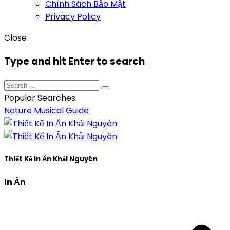
Chính Sách Bảo Mật
Privacy Policy
Close
Type and hit Enter to search
Popular Searches:
Nature
Musical
Guide
Thiết Kế In Ấn Khải Nguyên
In Ấn