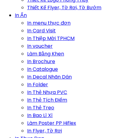
Thiết Kế Flyer, Tờ Rơi, Tờ Bướm
In Ấn
In menu thực đơn
In Card Visit
In Thiệp Mời TPHCM
In voucher
Làm Bằng Khen
In Brochure
In Catalogue
In Decal Nhãn Dán
In Folder
In Thẻ Nhựa PVC
In Thẻ Tích Điểm
In Thẻ Treo
In Bao Lì Xì
Làm Poster PP Hiflex
In Flyer, Tờ Rơi