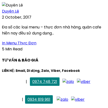
Duyên Lê
2 October, 2017
Đa số các loại menu – thực đơn nhà hàng, quán cafe
hiện nay đều sử dụng dạng...
In Menu Thực Đơn
5 Min Read
TƯ VẤN & BÁO GIÁ
LIÊN HỆ: Email, Di động, Zalo, Viber, Facebook
. Mai Trang
|
0974 748 721
maitrang@thietkekhainguyen.com
. Vân Anh
|
0934 819 961
vananh@thietkekhainguyen.com