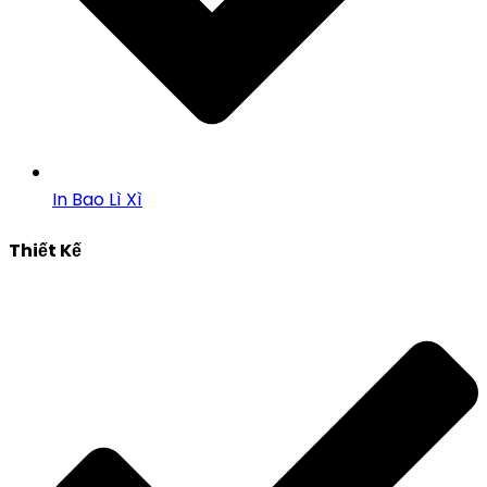
In Bao Lì Xì
Thiết Kế