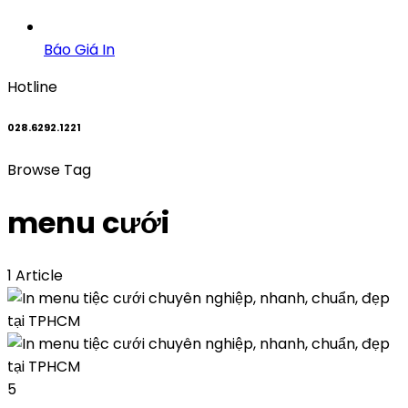
Báo Giá In
Hotline
028.6292.1221
Browse Tag
menu cưới
1 Article
5