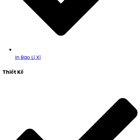
In Bao Lì Xì
Thiết Kế