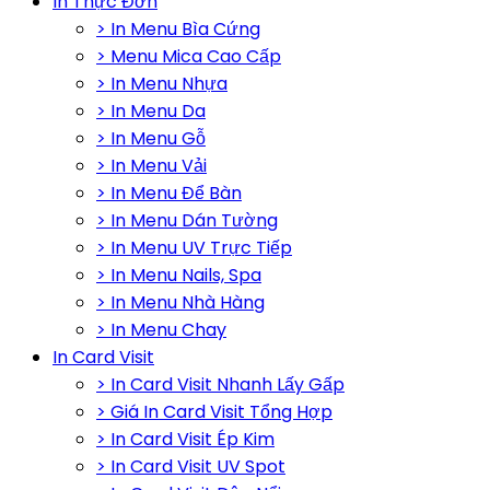
In Thực Đơn
> In Menu Bìa Cứng
> Menu Mica Cao Cấp
> In Menu Nhựa
> In Menu Da
> In Menu Gỗ
> In Menu Vải
> In Menu Để Bàn
> In Menu Dán Tường
> In Menu UV Trực Tiếp
> In Menu Nails, Spa
> In Menu Nhà Hàng
> In Menu Chay
In Card Visit
> In Card Visit Nhanh Lấy Gấp
> Giá In Card Visit Tổng Hợp
> In Card Visit Ép Kim
> In Card Visit UV Spot