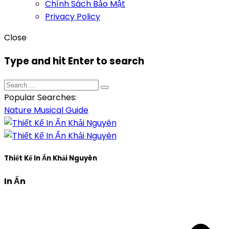
Chính Sách Bảo Mật
Privacy Policy
Close
Type and hit Enter to search
Popular Searches:
Nature
Musical
Guide
Thiết Kế In Ấn Khải Nguyên
In Ấn