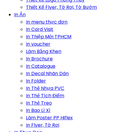
Thiết Kế Flyer, Tờ Rơi, Tờ Bướm
In Ấn
In menu thực đơn
In Card Visit
In Thiệp Mời TPHCM
In voucher
Làm Bằng Khen
In Brochure
In Catalogue
In Decal Nhãn Dán
In Folder
In Thẻ Nhựa PVC
In Thẻ Tích Điểm
In Thẻ Treo
In Bao Lì Xì
Làm Poster PP Hiflex
In Flyer, Tờ Rơi