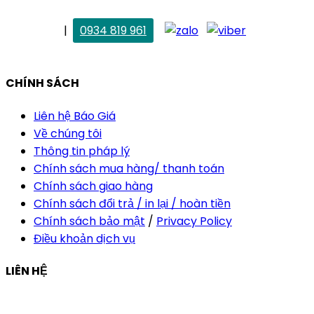
. Vân Anh
|
0934 819 961
vananh@thietkekhainguyen.com
CHÍNH SÁCH
Liên hệ Báo Giá
Về chúng tôi
Thông tin pháp lý
Chính sách mua hàng/ thanh toán
Chính sách giao hàng
Chính sách đổi trả / in lại / hoàn tiền
Chính sách bảo mật
/
Privacy Policy
Điều khoản dịch vụ
LIÊN HỆ
Công ty Thiết Kế In Ấn Khải Nguyên