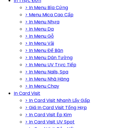
In Thực Đơn
> In Menu Bìa Cứng
> Menu Mica Cao Cấp
> In Menu Nhựa
> In Menu Da
> In Menu Gỗ
> In Menu Vải
> In Menu Để Bàn
> In Menu Dán Tường
> In Menu UV Trực Tiếp
> In Menu Nails, Spa
> In Menu Nhà Hàng
> In Menu Chay
In Card Visit
> In Card Visit Nhanh Lấy Gấp
> Giá In Card Visit Tổng Hợp
> In Card Visit Ép Kim
> In Card Visit UV Spot