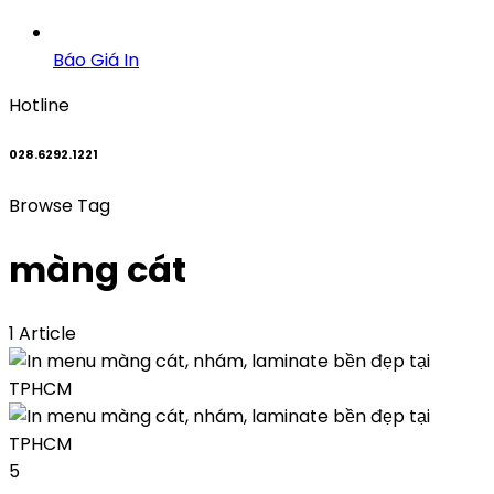
Báo Giá In
Hotline
028.6292.1221
Browse Tag
màng cát
1 Article
5