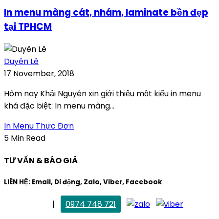
In menu màng cát, nhám, laminate bền đẹp
tại TPHCM
Duyên Lê
17 November, 2018
Hôm nay Khải Nguyên xin giới thiệu một kiểu in menu
khá đặc biệt: In menu màng...
In Menu Thực Đơn
5 Min Read
TƯ VẤN & BÁO GIÁ
LIÊN HỆ: Email, Di động, Zalo, Viber, Facebook
. Mai Trang
|
0974 748 721
maitrang@thietkekhainguyen.com