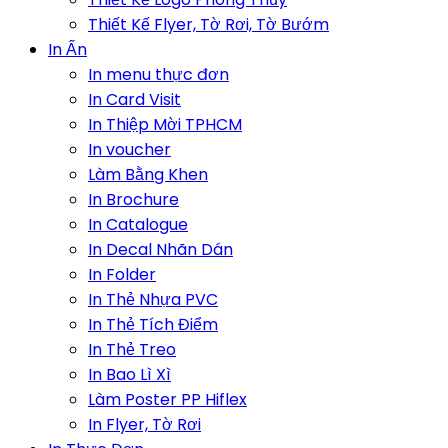
Thiết Kế Flyer, Tờ Rơi, Tờ Bướm
In Ấn
In menu thực đơn
In Card Visit
In Thiệp Mời TPHCM
In voucher
Làm Bằng Khen
In Brochure
In Catalogue
In Decal Nhãn Dán
In Folder
In Thẻ Nhựa PVC
In Thẻ Tích Điểm
In Thẻ Treo
In Bao Lì Xì
Làm Poster PP Hiflex
In Flyer, Tờ Rơi