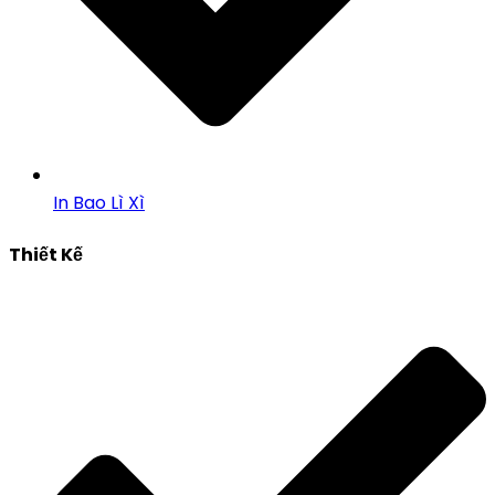
In Bao Lì Xì
Thiết Kế