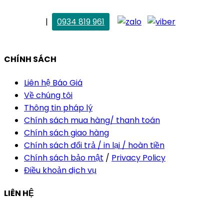
. Vân Anh
|
0934 819 961
vananh@thietkekhainguyen.com
CHÍNH SÁCH
Liên hệ Báo Giá
Về chúng tôi
Thông tin pháp lý
Chính sách mua hàng/ thanh toán
Chính sách giao hàng
Chính sách đổi trả / in lại / hoàn tiền
Chính sách bảo mật
/
Privacy Policy
Điều khoản dịch vụ
LIÊN HỆ
Công ty Thiết Kế In Ấn Khải Nguyên