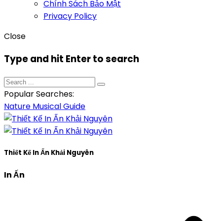
Chính Sách Bảo Mật
Privacy Policy
Close
Type and hit Enter to search
Popular Searches:
Nature
Musical
Guide
Thiết Kế In Ấn Khải Nguyên
In Ấn