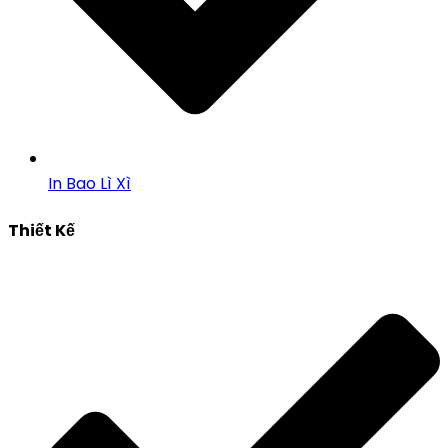
In Bao Lì Xì
Thiết Kế