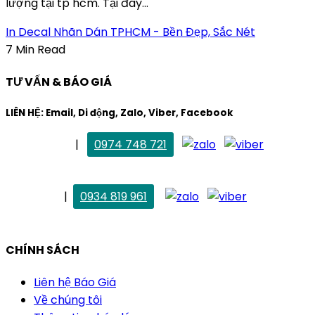
lượng tại tp hcm. Tại đây...
In Decal Nhãn Dán TPHCM - Bền Đẹp, Sắc Nét
7 Min Read
TƯ VẤN & BÁO GIÁ
LIÊN HỆ: Email, Di động, Zalo, Viber, Facebook
. Mai Trang
|
0974 748 721
maitrang@thietkekhainguyen.com
. Vân Anh
|
0934 819 961
vananh@thietkekhainguyen.com
CHÍNH SÁCH
Liên hệ Báo Giá
Về chúng tôi