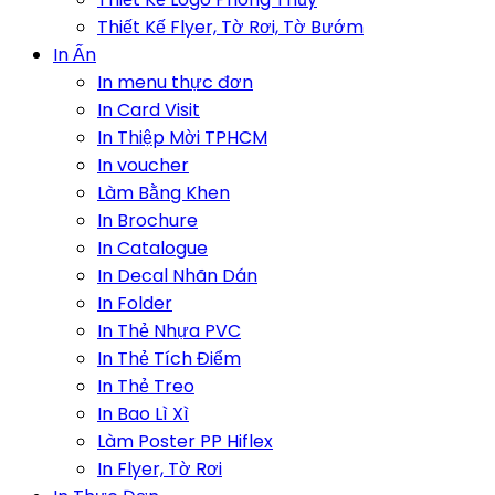
Thiết Kế Flyer, Tờ Rơi, Tờ Bướm
In Ấn
In menu thực đơn
In Card Visit
In Thiệp Mời TPHCM
In voucher
Làm Bằng Khen
In Brochure
In Catalogue
In Decal Nhãn Dán
In Folder
In Thẻ Nhựa PVC
In Thẻ Tích Điểm
In Thẻ Treo
In Bao Lì Xì
Làm Poster PP Hiflex
In Flyer, Tờ Rơi