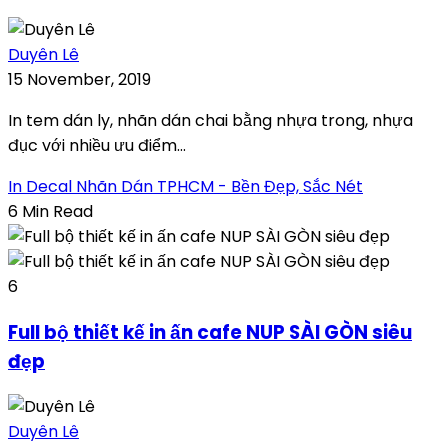
Duyên Lê
15 November, 2019
In tem dán ly, nhãn dán chai bằng nhựa trong, nhựa
đục với nhiều ưu điểm...
In Decal Nhãn Dán TPHCM - Bền Đẹp, Sắc Nét
6 Min Read
6
Full bộ thiết kế in ấn cafe NUP SÀI GÒN siêu
đẹp
Duyên Lê