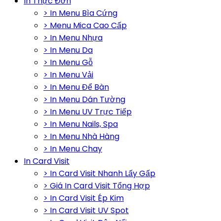
In Thực Đơn
> In Menu Bìa Cứng
> Menu Mica Cao Cấp
> In Menu Nhựa
> In Menu Da
> In Menu Gỗ
> In Menu Vải
> In Menu Để Bàn
> In Menu Dán Tường
> In Menu UV Trực Tiếp
> In Menu Nails, Spa
> In Menu Nhà Hàng
> In Menu Chay
In Card Visit
> In Card Visit Nhanh Lấy Gấp
> Giá In Card Visit Tổng Hợp
> In Card Visit Ép Kim
> In Card Visit UV Spot