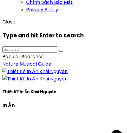
Chính Sách Bảo Mật
Privacy Policy
Close
Type and hit Enter to search
Popular Searches:
Nature
Musical
Guide
Thiết Kế In Ấn Khải Nguyên
In Ấn