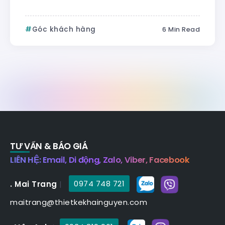
Góc khách hàng
6 Min Read
TƯ VẤN & BÁO GIÁ
LIÊN HỆ: Email, Di động, Zalo, Viber, Facebook
. Mai Trang
|
0974 748 721
maitrang@thietkekhainguyen.com