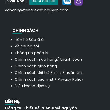
. Vân Anh
|
0934 819 961
vananh@thietkekhainguyen.com
CHÍNH SÁCH
Liên hệ Báo Giá
Về chúng tôi
Thông tin pháp lý
Chính sách mua hàng/ thanh toán
Chính sách giao hàng
Chính sách đổi trả / in lại / hoàn tiền
Chính sách bảo mật
/
Privacy Policy
Điều khoản dịch vụ
LIÊN HỆ
Công ty Thiết Kế In Ấn Khải Nguyên