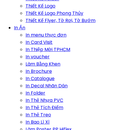
Thiết Kế Logo
Thiết Kế Logo Phong Thủy
Thiết Kế Flyer, Tờ Rơi, Tờ Bướm
In Ấn
In menu thực đơn
In Card Visit
In Thiệp Mời TPHCM
In voucher
Làm Bằng Khen
In Brochure
In Catalogue
In Decal Nhãn Dán
In Folder
In Thẻ Nhựa PVC
In Thẻ Tích Điểm
In Thẻ Treo
In Bao Lì Xì
Làm Poster PP Hiflex