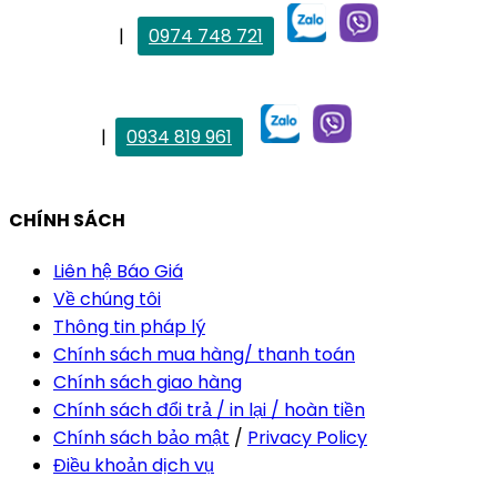
. Mai Trang
|
0974 748 721
maitrang@thietkekhainguyen.com
. Vân Anh
|
0934 819 961
vananh@thietkekhainguyen.com
CHÍNH SÁCH
Liên hệ Báo Giá
Về chúng tôi
Thông tin pháp lý
Chính sách mua hàng/ thanh toán
Chính sách giao hàng
Chính sách đổi trả / in lại / hoàn tiền
Chính sách bảo mật
/
Privacy Policy
Điều khoản dịch vụ