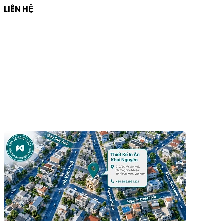
LIÊN HỆ
Công ty Thiết Kế In Ấn Khải Nguyên
Địa chỉ:
210/9C Hồ Văn Huê, Phường Đức Nhuận, TP Hồ
Chí Minh, Việt Nam
Hotline:
+84 28 6292 1221
Mã số thuế:
0318171127