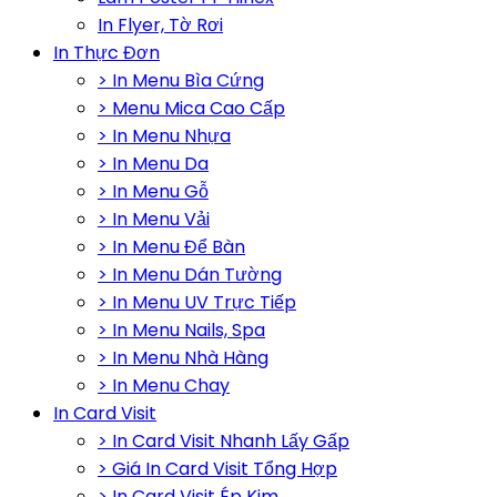
In Flyer, Tờ Rơi
In Thực Đơn
> In Menu Bìa Cứng
> Menu Mica Cao Cấp
> In Menu Nhựa
> In Menu Da
> In Menu Gỗ
> In Menu Vải
> In Menu Để Bàn
> In Menu Dán Tường
> In Menu UV Trực Tiếp
> In Menu Nails, Spa
> In Menu Nhà Hàng
> In Menu Chay
In Card Visit
> In Card Visit Nhanh Lấy Gấp
> Giá In Card Visit Tổng Hợp
> In Card Visit Ép Kim