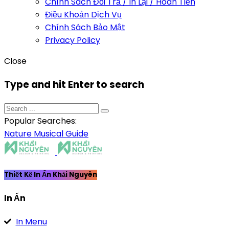
Chính Sách Đổi Trả / In Lại / Hoàn Tiền
Điều Khoản Dịch Vụ
Chính Sách Bảo Mật
Privacy Policy
Close
Type and hit Enter to search
Popular Searches:
Nature
Musical
Guide
Thiết Kế In Ấn Khải Nguyên
In Ấn
In Menu