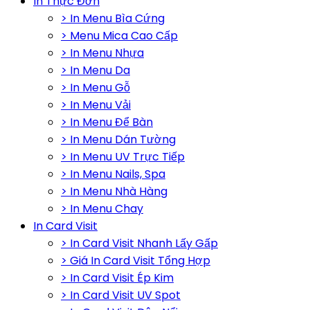
In Thực Đơn
> In Menu Bìa Cứng
> Menu Mica Cao Cấp
> In Menu Nhựa
> In Menu Da
> In Menu Gỗ
> In Menu Vải
> In Menu Để Bàn
> In Menu Dán Tường
> In Menu UV Trực Tiếp
> In Menu Nails, Spa
> In Menu Nhà Hàng
> In Menu Chay
In Card Visit
> In Card Visit Nhanh Lấy Gấp
> Giá In Card Visit Tổng Hợp
> In Card Visit Ép Kim
> In Card Visit UV Spot