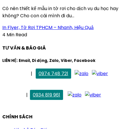
Có nên thiết kế mẫu in tờ rơi cho dịch vụ du học hay
không? Cho con cái mình đi du...
In Flyer, Tờ Rơi TPHCM – Nhanh, Hiệu Quả
4 Min Read
TƯ VẤN & BÁO GIÁ
LIÊN HỆ: Email, Di động, Zalo, Viber, Facebook
. Mai Trang
|
0974 748 721
maitrang@thietkekhainguyen.com
. Vân Anh
|
0934 819 961
vananh@thietkekhainguyen.com
CHÍNH SÁCH