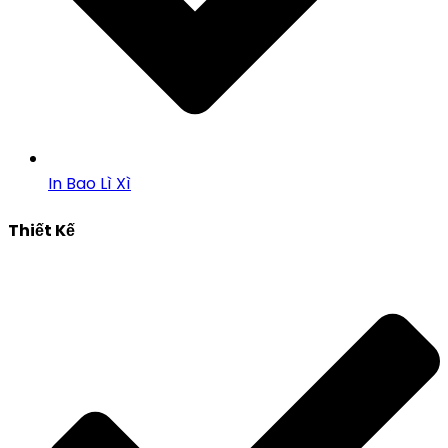
In Bao Lì Xì
Thiết Kế