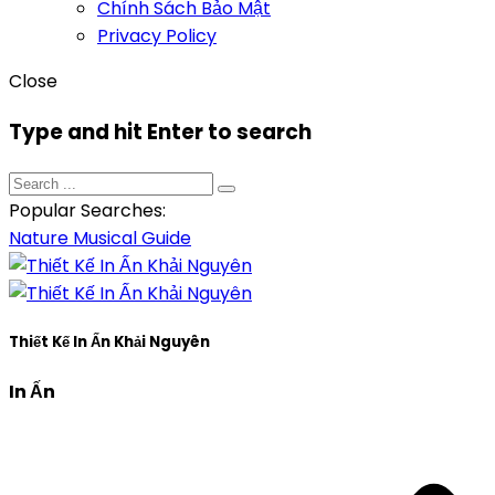
Chính Sách Bảo Mật
Privacy Policy
Close
Type and hit Enter to search
Popular Searches:
Nature
Musical
Guide
Thiết Kế In Ấn Khải Nguyên
In Ấn