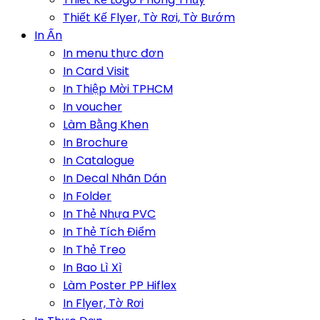
Thiết Kế Flyer, Tờ Rơi, Tờ Bướm
In Ấn
In menu thực đơn
In Card Visit
In Thiệp Mời TPHCM
In voucher
Làm Bằng Khen
In Brochure
In Catalogue
In Decal Nhãn Dán
In Folder
In Thẻ Nhựa PVC
In Thẻ Tích Điểm
In Thẻ Treo
In Bao Lì Xì
Làm Poster PP Hiflex
In Flyer, Tờ Rơi