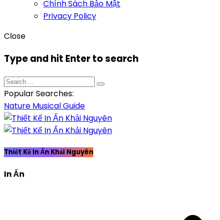
Chính Sách Bảo Mật
Privacy Policy
Close
Type and hit Enter to search
Popular Searches:
Nature
Musical
Guide
Thiết Kế In Ấn Khải Nguyên
In Ấn