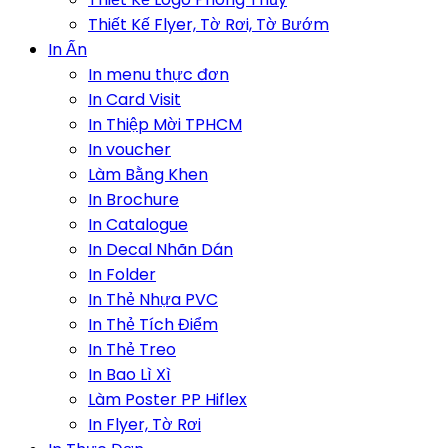
Thiết Kế Flyer, Tờ Rơi, Tờ Bướm
In Ấn
In menu thực đơn
In Card Visit
In Thiệp Mời TPHCM
In voucher
Làm Bằng Khen
In Brochure
In Catalogue
In Decal Nhãn Dán
In Folder
In Thẻ Nhựa PVC
In Thẻ Tích Điểm
In Thẻ Treo
In Bao Lì Xì
Làm Poster PP Hiflex
In Flyer, Tờ Rơi