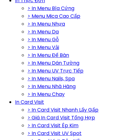
In Thực Đơn
> In Menu Bìa Cứng
> Menu Mica Cao Cấp
> In Menu Nhựa
> In Menu Da
> In Menu Gỗ
> In Menu Vải
> In Menu Để Bàn
> In Menu Dán Tường
> In Menu UV Trực Tiếp
> In Menu Nails, Spa
> In Menu Nhà Hàng
> In Menu Chay
In Card Visit
> In Card Visit Nhanh Lấy Gấp
> Giá In Card Visit Tổng Hợp
> In Card Visit Ép Kim
> In Card Visit UV Spot