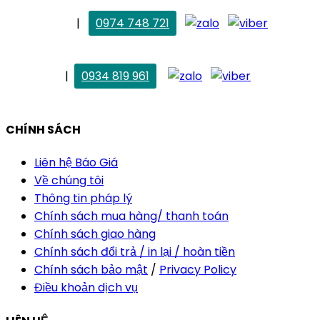
. Mai Trang
|
0974 748 721
maitrang@thietkekhainguyen.com
. Vân Anh
|
0934 819 961
vananh@thietkekhainguyen.com
CHÍNH SÁCH
Liên hệ Báo Giá
Về chúng tôi
Thông tin pháp lý
Chính sách mua hàng/ thanh toán
Chính sách giao hàng
Chính sách đổi trả / in lại / hoàn tiền
Chính sách bảo mật
/
Privacy Policy
Điều khoản dịch vụ