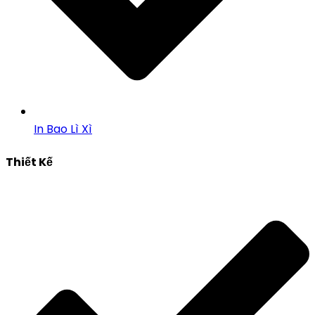
In Bao Lì Xì
Thiết Kế