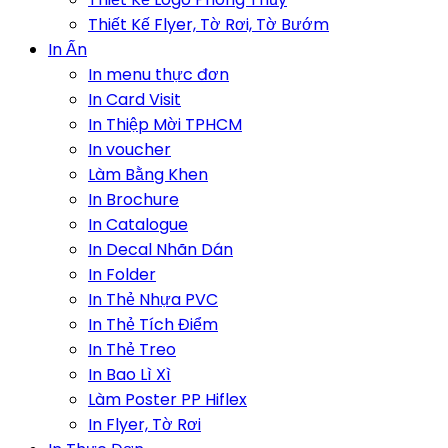
Thiết Kế Flyer, Tờ Rơi, Tờ Bướm
In Ấn
In menu thực đơn
In Card Visit
In Thiệp Mời TPHCM
In voucher
Làm Bằng Khen
In Brochure
In Catalogue
In Decal Nhãn Dán
In Folder
In Thẻ Nhựa PVC
In Thẻ Tích Điểm
In Thẻ Treo
In Bao Lì Xì
Làm Poster PP Hiflex
In Flyer, Tờ Rơi