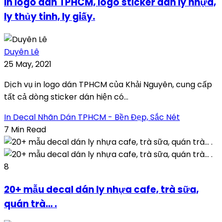
In logo dán TPHCM, logo sticker dán ly nhựa,
ly thủy tinh, ly giấy.
Duyên Lê
25 May, 2021
Dịch vụ in logo dán TPHCM của Khải Nguyên, cung cấp
tất cả dòng sticker dán hiện có...
In Decal Nhãn Dán TPHCM - Bền Đẹp, Sắc Nét
7 Min Read
8
20+ mẫu decal dán ly nhựa cafe, trà sữa,
quán trà… .