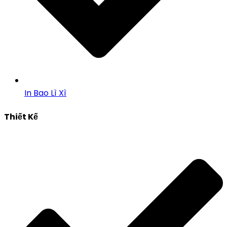
In Bao Lì Xì
Thiết Kế