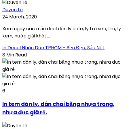
Duyên Lê
24 March, 2020
Xem ngay các mẫu deal dán ly cafe, ly trà sữa, trà, ly
kem, nước giải khát…...
In Decal Nhãn Dán TPHCM - Bền Đẹp, Sắc Nét
8 Min Read
6
In tem dán ly, dán chai bằng nhựa trong,
nhựa đục giá rẻ.