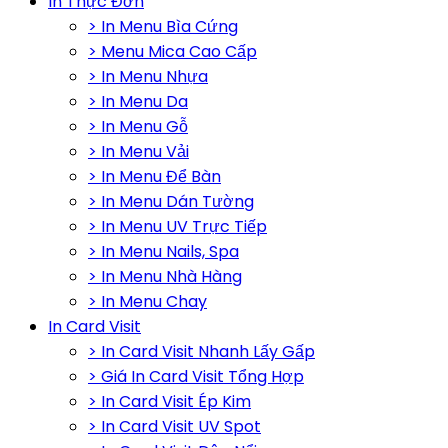
In Thực Đơn
> In Menu Bìa Cứng
> Menu Mica Cao Cấp
> In Menu Nhựa
> In Menu Da
> In Menu Gỗ
> In Menu Vải
> In Menu Để Bàn
> In Menu Dán Tường
> In Menu UV Trực Tiếp
> In Menu Nails, Spa
> In Menu Nhà Hàng
> In Menu Chay
In Card Visit
> In Card Visit Nhanh Lấy Gấp
> Giá In Card Visit Tổng Hợp
> In Card Visit Ép Kim
> In Card Visit UV Spot