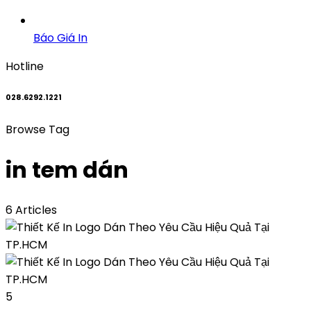
Báo Giá In
Hotline
028.6292.1221
Browse Tag
in tem dán
6 Articles
5