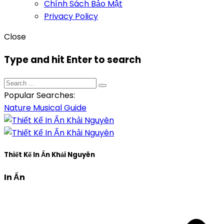
Chính Sách Bảo Mật
Privacy Policy
Close
Type and hit Enter to search
Popular Searches:
Nature
Musical
Guide
Thiết Kế In Ấn Khải Nguyên
In Ấn