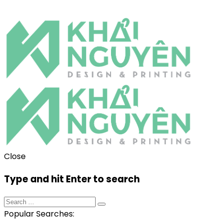
Close
Type and hit Enter to search
Popular Searches: