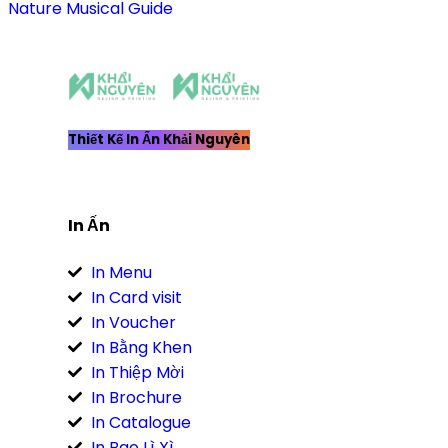
Nature
Musical
Guide
Thiết Kế In Ấn Khải Nguyên
In Ấn
In Menu
In Card visit
In Voucher
In Bằng Khen
In Thiệp Mời
In Brochure
In Catalogue
In Bao Lì Xì