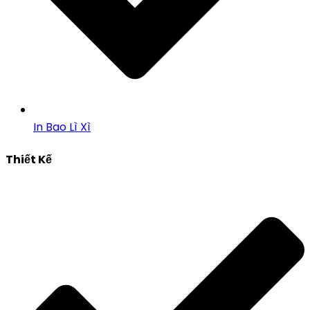
In Bao Lì Xì
Thiết Kế