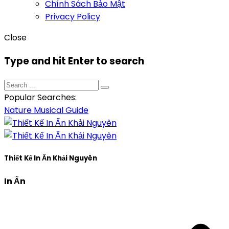
Chính Sách Bảo Mật
Privacy Policy
Close
Type and hit Enter to search
Popular Searches:
Nature
Musical
Guide
Thiết Kế In Ấn Khải Nguyên
In Ấn