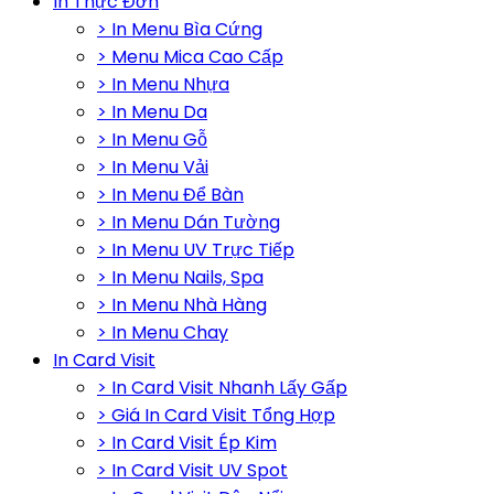
In Thực Đơn
> In Menu Bìa Cứng
> Menu Mica Cao Cấp
> In Menu Nhựa
> In Menu Da
> In Menu Gỗ
> In Menu Vải
> In Menu Để Bàn
> In Menu Dán Tường
> In Menu UV Trực Tiếp
> In Menu Nails, Spa
> In Menu Nhà Hàng
> In Menu Chay
In Card Visit
> In Card Visit Nhanh Lấy Gấp
> Giá In Card Visit Tổng Hợp
> In Card Visit Ép Kim
> In Card Visit UV Spot