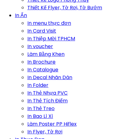
Thiết Kế Flyer, Tờ Rơi, Tờ Bướm
In Ấn
In menu thực đơn
In Card Visit
In Thiệp Mời TPHCM
In voucher
Làm Bằng Khen
In Brochure
In Catalogue
In Decal Nhãn Dán
In Folder
In Thẻ Nhựa PVC
In Thẻ Tích Điểm
In Thẻ Treo
In Bao Lì Xì
Làm Poster PP Hiflex
In Flyer, Tờ Rơi