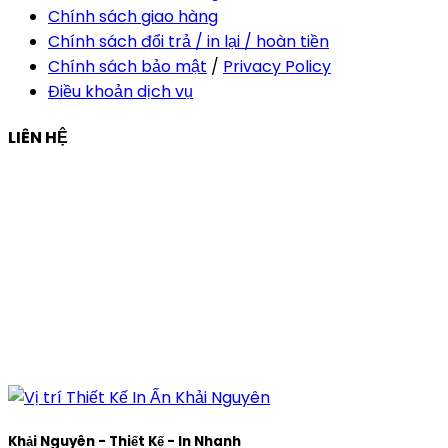
Chính sách giao hàng
Chính sách đổi trả / in lại / hoàn tiền
Chính sách bảo mật
/
Privacy Policy
Điều khoản dịch vụ
LIÊN HỆ
Công ty Thiết Kế In Ấn Khải Nguyên
Địa chỉ:
210/9C Hồ Văn Huê, Phường Đức Nhuận, TP Hồ
Chí Minh, Việt Nam
Hotline:
+84 28 6292 1221
Mã số thuế:
0318171127
Khải Nguyên - Thiết Kế - In Nhanh