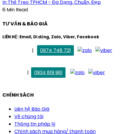
In Thẻ Treo TPHCM - Đa Dạng, Chuẩn, Đẹp
6 Min Read
TƯ VẤN & BÁO GIÁ
LIÊN HỆ: Email, Di động, Zalo, Viber, Facebook
. Mai Trang
|
0974 748 721
maitrang@thietkekhainguyen.com
. Vân Anh
|
0934 819 961
vananh@thietkekhainguyen.com
CHÍNH SÁCH
Liên hệ Báo Giá
Về chúng tôi
Thông tin pháp lý
Chính sách mua hàng/ thanh toán