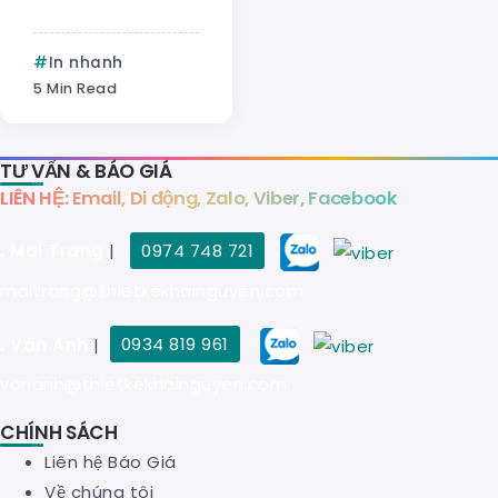
In nhanh
5 Min Read
TƯ VẤN & BÁO GIÁ
LIÊN HỆ: Email, Di động, Zalo, Viber, Facebook
. Mai Trang
|
0974 748 721
maitrang@thietkekhainguyen.com
. Vân Anh
|
0934 819 961
vananh@thietkekhainguyen.com
CHÍNH SÁCH
Liên hệ Báo Giá
Về chúng tôi