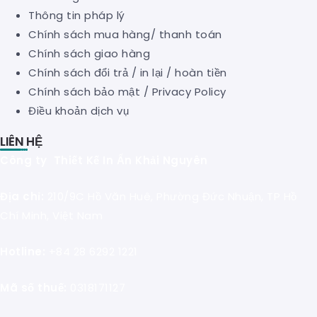
Thông tin pháp lý
Chính sách mua hàng/ thanh toán
Chính sách giao hàng
Chính sách đổi trả / in lại / hoàn tiền
Chính sách bảo mật
/
Privacy Policy
Điều khoản dịch vụ
LIÊN HỆ
Công ty Thiết Kế In Ấn Khải Nguyên
Địa chỉ:
210/9C Hồ Văn Huê, Phường Đức Nhuận, TP Hồ
Chí Minh, Việt Nam
Hotline:
+84 28 6292 1221
Mã số thuế:
0318171127