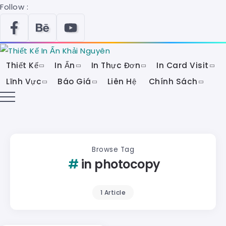
Follow :
Thiết Kế
In Ấn
In Thực Đơn
In Card Visit
Lĩnh Vực
Báo Giá
Liên Hệ
Chính Sách
Browse Tag
in photocopy
1 Article