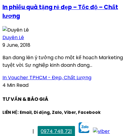
In phiếu quà tặng rẻ đẹp – Tốc độ – Chất
lượng
Duyên Lê
9 June, 2018
Bạn đang lên ý tưởng cho một kế hoạch Marketing
tuyệt vời. Sự nghiệp kinh doanh đang...
In Voucher TPHCM - Đẹp, Chất Lượng
4 Min Read
TƯ VẤN & BÁO GIÁ
LIÊN HỆ: Email, Di động, Zalo, Viber, Facebook
. Mai Trang
|
0974 748 721