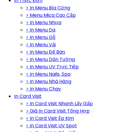
In Thực Đơn
> In Menu Bìa Cứng
> Menu Mica Cao Cấp
> In Menu Nhựa
> In Menu Da
> In Menu Gỗ
> In Menu Vải
> In Menu Để Bàn
> In Menu Dán Tường
> In Menu UV Trực Tiếp
> In Menu Nails, Spa
> In Menu Nhà Hàng
> In Menu Chay
In Card Visit
> In Card Visit Nhanh Lấy Gấp
> Giá In Card Visit Tổng Hợp
> In Card Visit Ép Kim
> In Card Visit UV Spot