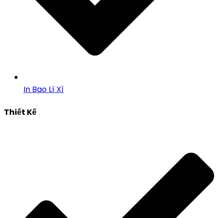
In Bao Lì Xì
Thiết Kế