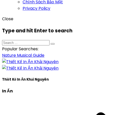
Chính Sách Bảo Mật
Privacy Policy
Close
Type and hit Enter to search
Popular Searches:
Nature
Musical
Guide
Thiết Kế In Ấn Khải Nguyên
In Ấn