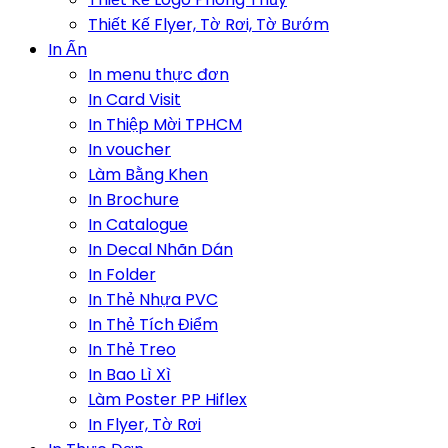
Thiết Kế Flyer, Tờ Rơi, Tờ Bướm
In Ấn
In menu thực đơn
In Card Visit
In Thiệp Mời TPHCM
In voucher
Làm Bằng Khen
In Brochure
In Catalogue
In Decal Nhãn Dán
In Folder
In Thẻ Nhựa PVC
In Thẻ Tích Điểm
In Thẻ Treo
In Bao Lì Xì
Làm Poster PP Hiflex
In Flyer, Tờ Rơi