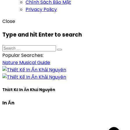
Chính Sách Bảo Mật
Privacy Policy
Close
Type and hit Enter to search
Popular Searches:
Nature
Musical
Guide
Thiết Kế In Ấn Khải Nguyên
In Ấn