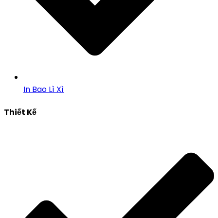
In Bao Lì Xì
Thiết Kế