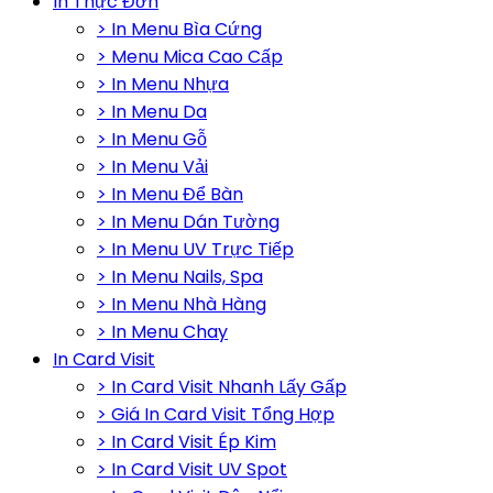
In Thực Đơn
> In Menu Bìa Cứng
> Menu Mica Cao Cấp
> In Menu Nhựa
> In Menu Da
> In Menu Gỗ
> In Menu Vải
> In Menu Để Bàn
> In Menu Dán Tường
> In Menu UV Trực Tiếp
> In Menu Nails, Spa
> In Menu Nhà Hàng
> In Menu Chay
In Card Visit
> In Card Visit Nhanh Lấy Gấp
> Giá In Card Visit Tổng Hợp
> In Card Visit Ép Kim
> In Card Visit UV Spot