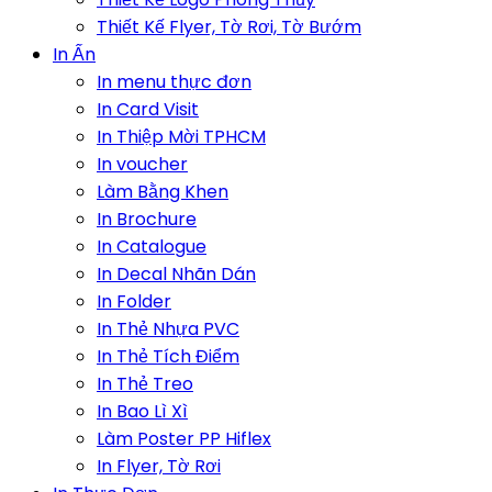
Thiết Kế Flyer, Tờ Rơi, Tờ Bướm
In Ấn
In menu thực đơn
In Card Visit
In Thiệp Mời TPHCM
In voucher
Làm Bằng Khen
In Brochure
In Catalogue
In Decal Nhãn Dán
In Folder
In Thẻ Nhựa PVC
In Thẻ Tích Điểm
In Thẻ Treo
In Bao Lì Xì
Làm Poster PP Hiflex
In Flyer, Tờ Rơi