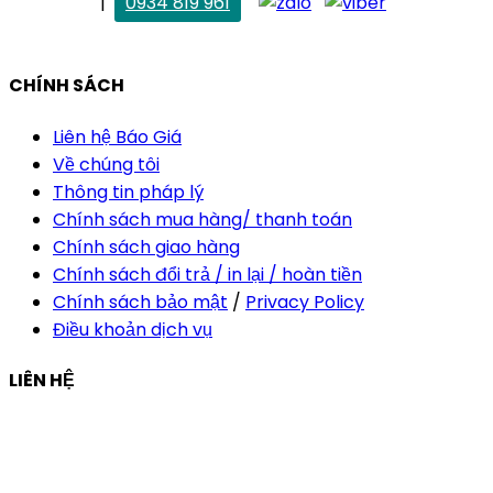
. Vân Anh
|
0934 819 961
vananh@thietkekhainguyen.com
CHÍNH SÁCH
Liên hệ Báo Giá
Về chúng tôi
Thông tin pháp lý
Chính sách mua hàng/ thanh toán
Chính sách giao hàng
Chính sách đổi trả / in lại / hoàn tiền
Chính sách bảo mật
/
Privacy Policy
Điều khoản dịch vụ
LIÊN HỆ
Công ty Thiết Kế In Ấn Khải Nguyên
Địa chỉ:
210/9C Hồ Văn Huê, Phường Đức Nhuận, TP Hồ