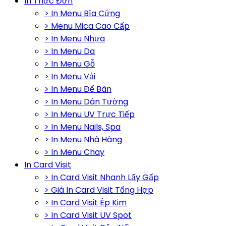
In Thực Đơn
> In Menu Bìa Cứng
> Menu Mica Cao Cấp
> In Menu Nhựa
> In Menu Da
> In Menu Gỗ
> In Menu Vải
> In Menu Để Bàn
> In Menu Dán Tường
> In Menu UV Trực Tiếp
> In Menu Nails, Spa
> In Menu Nhà Hàng
> In Menu Chay
In Card Visit
> In Card Visit Nhanh Lấy Gấp
> Giá In Card Visit Tổng Hợp
> In Card Visit Ép Kim
> In Card Visit UV Spot