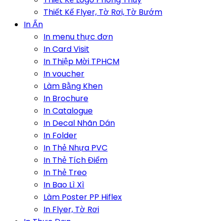
Thiết Kế Flyer, Tờ Rơi, Tờ Bướm
In Ấn
In menu thực đơn
In Card Visit
In Thiệp Mời TPHCM
In voucher
Làm Bằng Khen
In Brochure
In Catalogue
In Decal Nhãn Dán
In Folder
In Thẻ Nhựa PVC
In Thẻ Tích Điểm
In Thẻ Treo
In Bao Lì Xì
Làm Poster PP Hiflex
In Flyer, Tờ Rơi