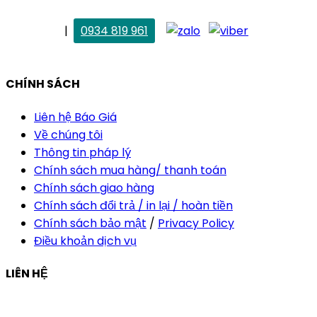
. Vân Anh
|
0934 819 961
vananh@thietkekhainguyen.com
CHÍNH SÁCH
Liên hệ Báo Giá
Về chúng tôi
Thông tin pháp lý
Chính sách mua hàng/ thanh toán
Chính sách giao hàng
Chính sách đổi trả / in lại / hoàn tiền
Chính sách bảo mật
/
Privacy Policy
Điều khoản dịch vụ
LIÊN HỆ
Công ty Thiết Kế In Ấn Khải Nguyên