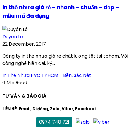
In thẻ nhựa giá rẻ – nhanh – chuẩn – đẹp –
mẫu mã đa dạng
Duyên Lê
22 December, 2017
Công ty in thẻ nhựa giá rẻ chất lượng tốt tại tphcm. Với
công nghệ hiện đại, kỹ...
In Thẻ Nhựa PVC TPHCM - Bền, Sắc Nét
6 Min Read
TƯ VẤN & BÁO GIÁ
LIÊN HỆ: Email, Di động, Zalo, Viber, Facebook
. Mai Trang
|
0974 748 721
maitrang@thietkekhainguyen.com