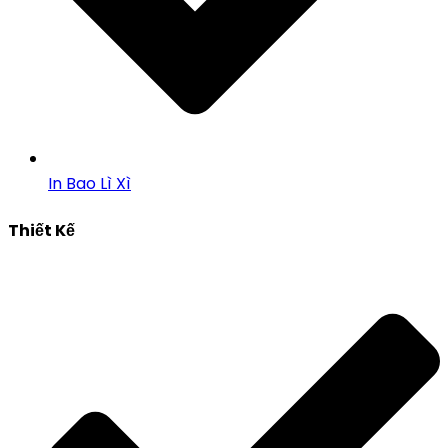
In Bao Lì Xì
Thiết Kế