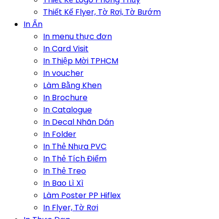
Thiết Kế Flyer, Tờ Rơi, Tờ Bướm
In Ấn
In menu thực đơn
In Card Visit
In Thiệp Mời TPHCM
In voucher
Làm Bằng Khen
In Brochure
In Catalogue
In Decal Nhãn Dán
In Folder
In Thẻ Nhựa PVC
In Thẻ Tích Điểm
In Thẻ Treo
In Bao Lì Xì
Làm Poster PP Hiflex
In Flyer, Tờ Rơi