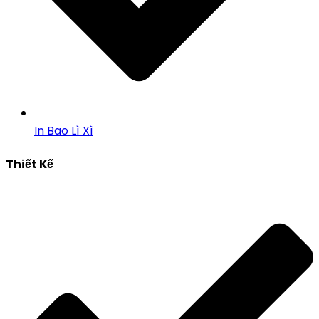
In Bao Lì Xì
Thiết Kế