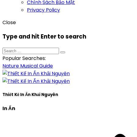
Chính Sách Bảo Mật
Privacy Policy
Close
Type and hit Enter to search
Popular Searches:
Nature
Musical
Guide
Thiết Kế In Ấn Khải Nguyên
In Ấn