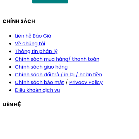
vananh@thietkekhainguyen.com
CHÍNH SÁCH
Liên hệ Báo Giá
Về chúng tôi
Thông tin pháp lý
Chính sách mua hàng/ thanh toán
Chính sách giao hàng
Chính sách đổi trả / in lại / hoàn tiền
Chính sách bảo mật
/
Privacy Policy
Điều khoản dịch vụ
LIÊN HỆ
Công ty Thiết Kế In Ấn Khải Nguyên
Địa chỉ:
210/9C Hồ Văn Huê, Phường Đức Nhuận, TP Hồ