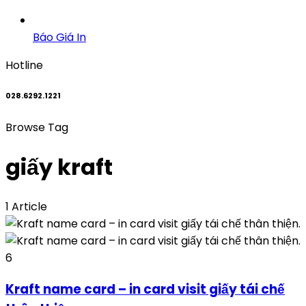
Báo Giá In
Hotline
028.6292.1221
Browse Tag
giấy kraft
1 Article
6
Kraft name card – in card visit giấy tái chế