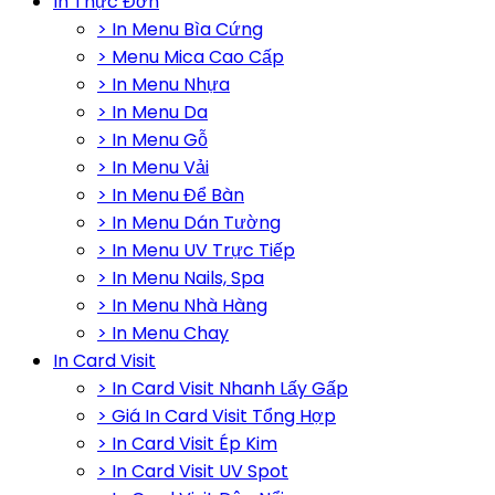
In Thực Đơn
> In Menu Bìa Cứng
> Menu Mica Cao Cấp
> In Menu Nhựa
> In Menu Da
> In Menu Gỗ
> In Menu Vải
> In Menu Để Bàn
> In Menu Dán Tường
> In Menu UV Trực Tiếp
> In Menu Nails, Spa
> In Menu Nhà Hàng
> In Menu Chay
In Card Visit
> In Card Visit Nhanh Lấy Gấp
> Giá In Card Visit Tổng Hợp
> In Card Visit Ép Kim
> In Card Visit UV Spot