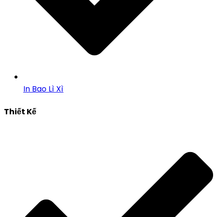
In Bao Lì Xì
Thiết Kế