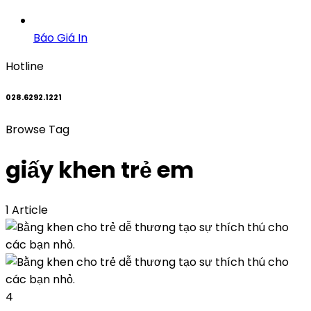
Báo Giá In
Hotline
028.6292.1221
Browse Tag
giấy khen trẻ em
1 Article
4