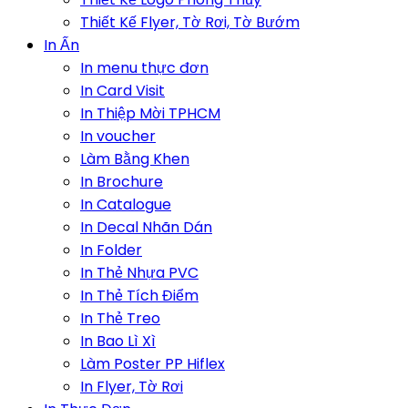
Thiết Kế Flyer, Tờ Rơi, Tờ Bướm
In Ấn
In menu thực đơn
In Card Visit
In Thiệp Mời TPHCM
In voucher
Làm Bằng Khen
In Brochure
In Catalogue
In Decal Nhãn Dán
In Folder
In Thẻ Nhựa PVC
In Thẻ Tích Điểm
In Thẻ Treo
In Bao Lì Xì
Làm Poster PP Hiflex
In Flyer, Tờ Rơi