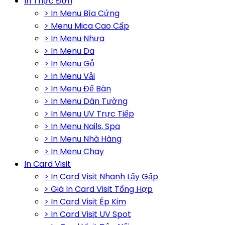
In Thực Đơn
> In Menu Bìa Cứng
> Menu Mica Cao Cấp
> In Menu Nhựa
> In Menu Da
> In Menu Gỗ
> In Menu Vải
> In Menu Để Bàn
> In Menu Dán Tường
> In Menu UV Trực Tiếp
> In Menu Nails, Spa
> In Menu Nhà Hàng
> In Menu Chay
In Card Visit
> In Card Visit Nhanh Lấy Gấp
> Giá In Card Visit Tổng Hợp
> In Card Visit Ép Kim
> In Card Visit UV Spot