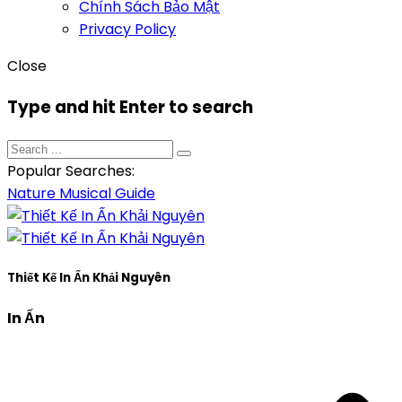
Chính Sách Bảo Mật
Privacy Policy
Close
Type and hit Enter to search
Popular Searches:
Nature
Musical
Guide
Thiết Kế In Ấn Khải Nguyên
In Ấn