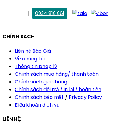
. Vân Anh
|
0934 819 961
vananh@thietkekhainguyen.com
CHÍNH SÁCH
Liên hệ Báo Giá
Về chúng tôi
Thông tin pháp lý
Chính sách mua hàng/ thanh toán
Chính sách giao hàng
Chính sách đổi trả / in lại / hoàn tiền
Chính sách bảo mật
/
Privacy Policy
Điều khoản dịch vụ
LIÊN HỆ
Công ty Thiết Kế In Ấn Khải Nguyên