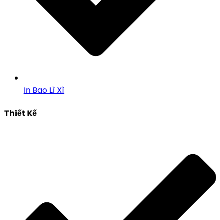
In Bao Lì Xì
Thiết Kế