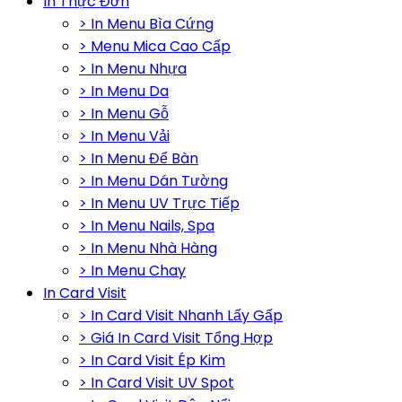
In Thực Đơn
> In Menu Bìa Cứng
> Menu Mica Cao Cấp
> In Menu Nhựa
> In Menu Da
> In Menu Gỗ
> In Menu Vải
> In Menu Để Bàn
> In Menu Dán Tường
> In Menu UV Trực Tiếp
> In Menu Nails, Spa
> In Menu Nhà Hàng
> In Menu Chay
In Card Visit
> In Card Visit Nhanh Lấy Gấp
> Giá In Card Visit Tổng Hợp
> In Card Visit Ép Kim
> In Card Visit UV Spot