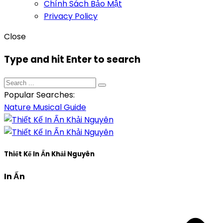
Chính Sách Bảo Mật
Privacy Policy
Close
Type and hit Enter to search
Popular Searches:
Nature
Musical
Guide
Thiết Kế In Ấn Khải Nguyên
In Ấn