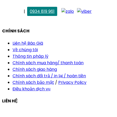
. Vân Anh
|
0934 819 961
vananh@thietkekhainguyen.com
CHÍNH SÁCH
Liên hệ Báo Giá
Về chúng tôi
Thông tin pháp lý
Chính sách mua hàng/ thanh toán
Chính sách giao hàng
Chính sách đổi trả / in lại / hoàn tiền
Chính sách bảo mật
/
Privacy Policy
Điều khoản dịch vụ
LIÊN HỆ
Công ty Thiết Kế In Ấn Khải Nguyên