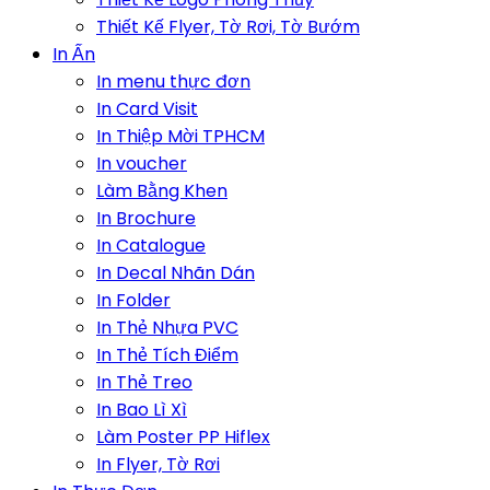
Thiết Kế Flyer, Tờ Rơi, Tờ Bướm
In Ấn
In menu thực đơn
In Card Visit
In Thiệp Mời TPHCM
In voucher
Làm Bằng Khen
In Brochure
In Catalogue
In Decal Nhãn Dán
In Folder
In Thẻ Nhựa PVC
In Thẻ Tích Điểm
In Thẻ Treo
In Bao Lì Xì
Làm Poster PP Hiflex
In Flyer, Tờ Rơi