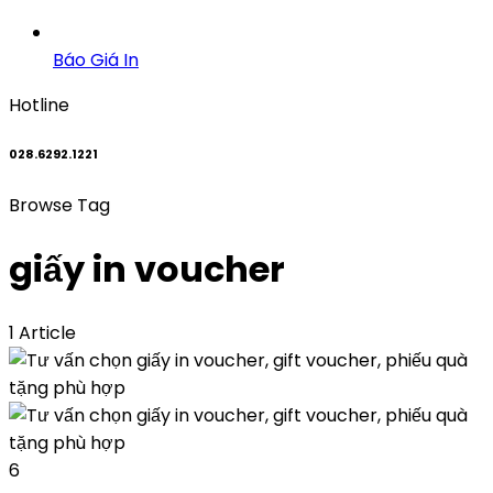
Báo Giá In
Hotline
028.6292.1221
Browse Tag
giấy in voucher
1 Article
6