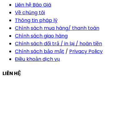
Liên hệ Báo Giá
Về chúng tôi
Thông tin pháp lý
Chính sách mua hàng/ thanh toán
Chính sách giao hàng
Chính sách đổi trả / in lại / hoàn tiền
Chính sách bảo mật
/
Privacy Policy
Điều khoản dịch vụ
LIÊN HỆ
Công ty Thiết Kế In Ấn Khải Nguyên
Địa chỉ:
210/9C Hồ Văn Huê, Phường Đức Nhuận, TP Hồ
Chí Minh, Việt Nam
Hotline:
+84 28 6292 1221
Mã số thuế:
0318171127