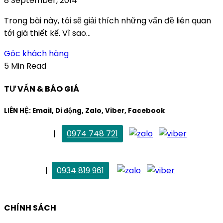
8 September, 2014
Trong bài này, tôi sẽ giải thích những vấn đề liên quan
tới giá thiết kế. Vì sao...
Góc khách hàng
5 Min Read
TƯ VẤN & BÁO GIÁ
LIÊN HỆ: Email, Di động, Zalo, Viber, Facebook
. Mai Trang
|
0974 748 721
maitrang@thietkekhainguyen.com
. Vân Anh
|
0934 819 961
vananh@thietkekhainguyen.com
CHÍNH SÁCH