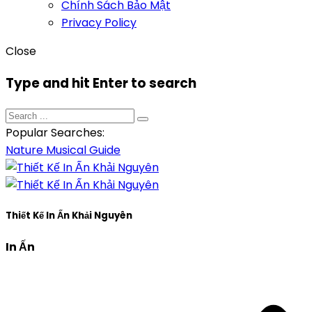
Chính Sách Bảo Mật
Privacy Policy
Close
Type and hit Enter to search
Popular Searches:
Nature
Musical
Guide
Thiết Kế In Ấn Khải Nguyên
In Ấn