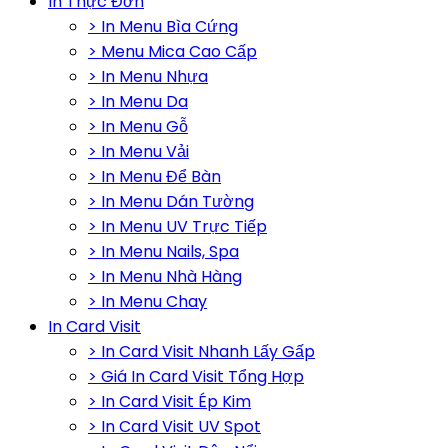
In Thực Đơn
> In Menu Bìa Cứng
> Menu Mica Cao Cấp
> In Menu Nhựa
> In Menu Da
> In Menu Gỗ
> In Menu Vải
> In Menu Để Bàn
> In Menu Dán Tường
> In Menu UV Trực Tiếp
> In Menu Nails, Spa
> In Menu Nhà Hàng
> In Menu Chay
In Card Visit
> In Card Visit Nhanh Lấy Gấp
> Giá In Card Visit Tổng Hợp
> In Card Visit Ép Kim
> In Card Visit UV Spot