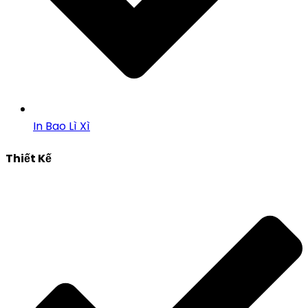
In Bao Lì Xì
Thiết Kế