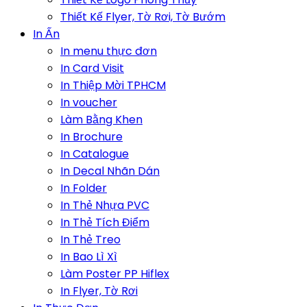
Thiết Kế Flyer, Tờ Rơi, Tờ Bướm
In Ấn
In menu thực đơn
In Card Visit
In Thiệp Mời TPHCM
In voucher
Làm Bằng Khen
In Brochure
In Catalogue
In Decal Nhãn Dán
In Folder
In Thẻ Nhựa PVC
In Thẻ Tích Điểm
In Thẻ Treo
In Bao Lì Xì
Làm Poster PP Hiflex
In Flyer, Tờ Rơi