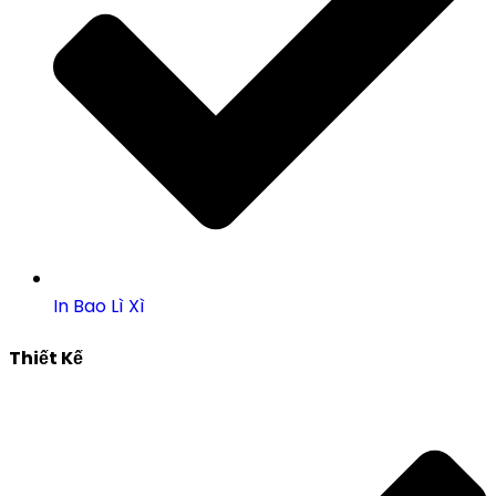
In Bao Lì Xì
Thiết Kế