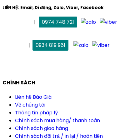
LIÊN HỆ: Email, Di động, Zalo, Viber, Facebook
. Mai Trang
|
0974 748 721
maitrang@thietkekhainguyen.com
. Vân Anh
|
0934 819 961
vananh@thietkekhainguyen.com
CHÍNH SÁCH
Liên hệ Báo Giá
Về chúng tôi
Thông tin pháp lý
Chính sách mua hàng/ thanh toán
Chính sách giao hàng
Chính sách đổi trả / in lại / hoàn tiền