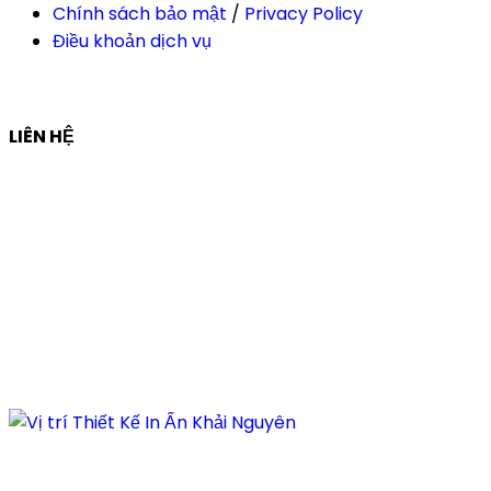
Chính sách bảo mật
/
Privacy Policy
Điều khoản dịch vụ
LIÊN HỆ
Công ty Thiết Kế In Ấn Khải Nguyên
Địa chỉ:
210/9C Hồ Văn Huê, Phường Đức Nhuận, TP Hồ
Chí Minh, Việt Nam
Hotline:
+84 28 6292 1221
Mã số thuế:
0318171127