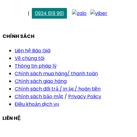
. Vân Anh
|
0934 819 961
vananh@thietkekhainguyen.com
CHÍNH SÁCH
Liên hệ Báo Giá
Về chúng tôi
Thông tin pháp lý
Chính sách mua hàng/ thanh toán
Chính sách giao hàng
Chính sách đổi trả / in lại / hoàn tiền
Chính sách bảo mật
/
Privacy Policy
Điều khoản dịch vụ
LIÊN HỆ
Công ty Thiết Kế In Ấn Khải Nguyên