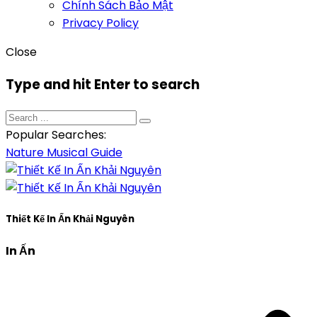
Chính Sách Bảo Mật
Privacy Policy
Close
Type and hit Enter to search
Popular Searches:
Nature
Musical
Guide
Thiết Kế In Ấn Khải Nguyên
In Ấn