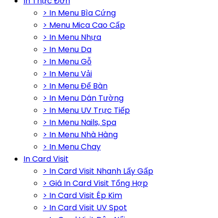
In Thực Đơn
> In Menu Bìa Cứng
> Menu Mica Cao Cấp
> In Menu Nhựa
> In Menu Da
> In Menu Gỗ
> In Menu Vải
> In Menu Để Bàn
> In Menu Dán Tường
> In Menu UV Trực Tiếp
> In Menu Nails, Spa
> In Menu Nhà Hàng
> In Menu Chay
In Card Visit
> In Card Visit Nhanh Lấy Gấp
> Giá In Card Visit Tổng Hợp
> In Card Visit Ép Kim
> In Card Visit UV Spot