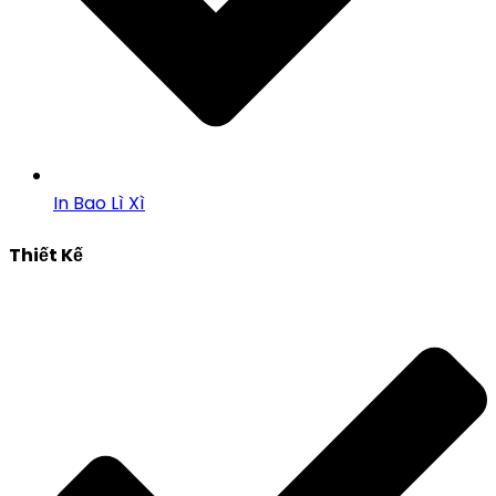
In Bao Lì Xì
Thiết Kế