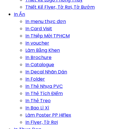
Thiết Kế Flyer, Tờ Rơi, Tờ Bướm
In Ấn
In menu thực đơn
In Card Visit
In Thiệp Mời TPHCM
In voucher
Làm Bằng Khen
In Brochure
In Catalogue
In Decal Nhãn Dán
In Folder
In Thẻ Nhựa PVC
In Thẻ Tích Điểm
In Thẻ Treo
In Bao Lì Xì
Làm Poster PP Hiflex
In Flyer, Tờ Rơi