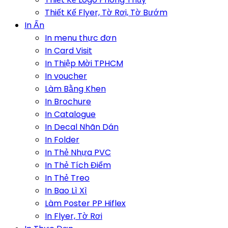
Thiết Kế Flyer, Tờ Rơi, Tờ Bướm
In Ấn
In menu thực đơn
In Card Visit
In Thiệp Mời TPHCM
In voucher
Làm Bằng Khen
In Brochure
In Catalogue
In Decal Nhãn Dán
In Folder
In Thẻ Nhựa PVC
In Thẻ Tích Điểm
In Thẻ Treo
In Bao Lì Xì
Làm Poster PP Hiflex
In Flyer, Tờ Rơi