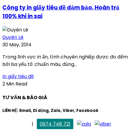
Công ty in giấy tiêu đề đảm bảo. Hoàn trả
100% khi in sai
Duyên Lê
30 May, 2014
Trong lĩnh vực in ấn, tính chuyên nghiệp được đo đếm
bởi ba yếu tố: chuẩn màu, đúng...
In giấy tiêu đề
2 Min Read
TƯ VẤN & BÁO GIÁ
LIÊN HỆ: Email, Di động, Zalo, Viber, Facebook
. Mai Trang
|
0974 748 721
maitrang@thietkekhainguyen.com