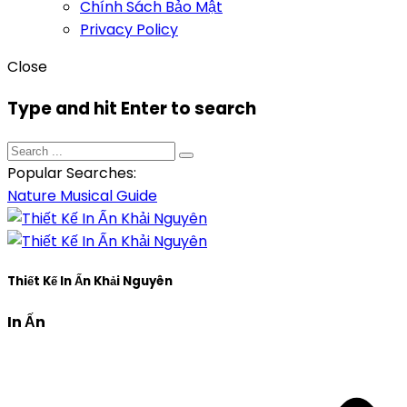
Chính Sách Bảo Mật
Privacy Policy
Close
Type and hit Enter to search
Popular Searches:
Nature
Musical
Guide
Thiết Kế In Ấn Khải Nguyên
In Ấn