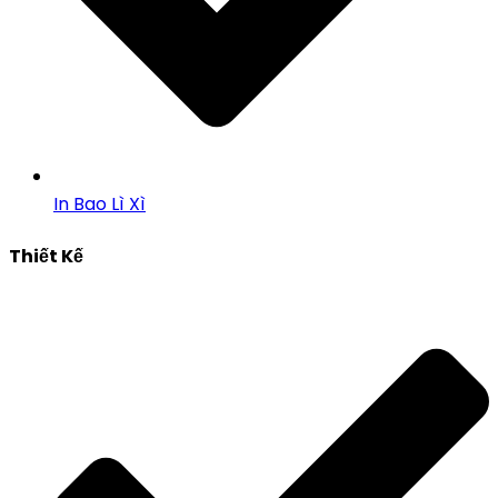
In Bao Lì Xì
Thiết Kế