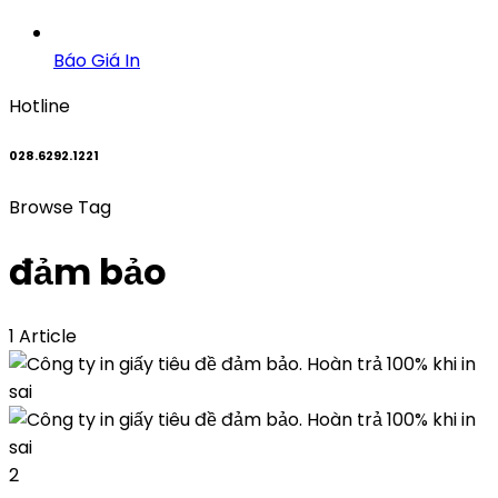
Báo Giá In
Hotline
028.6292.1221
Browse Tag
đảm bảo
1 Article
2