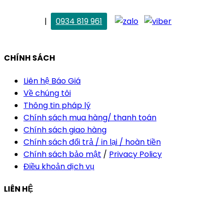
. Vân Anh
|
0934 819 961
vananh@thietkekhainguyen.com
CHÍNH SÁCH
Liên hệ Báo Giá
Về chúng tôi
Thông tin pháp lý
Chính sách mua hàng/ thanh toán
Chính sách giao hàng
Chính sách đổi trả / in lại / hoàn tiền
Chính sách bảo mật
/
Privacy Policy
Điều khoản dịch vụ
LIÊN HỆ
Công ty Thiết Kế In Ấn Khải Nguyên