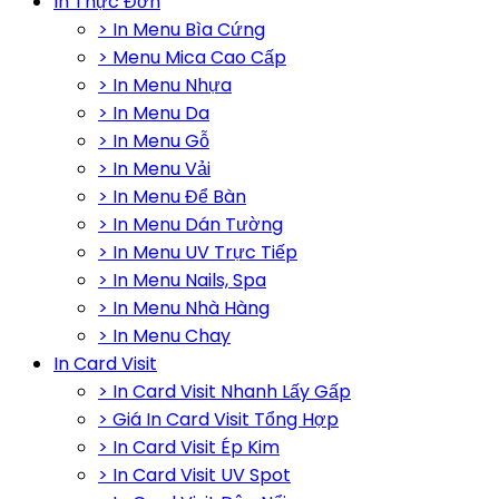
In Thực Đơn
> In Menu Bìa Cứng
> Menu Mica Cao Cấp
> In Menu Nhựa
> In Menu Da
> In Menu Gỗ
> In Menu Vải
> In Menu Để Bàn
> In Menu Dán Tường
> In Menu UV Trực Tiếp
> In Menu Nails, Spa
> In Menu Nhà Hàng
> In Menu Chay
In Card Visit
> In Card Visit Nhanh Lấy Gấp
> Giá In Card Visit Tổng Hợp
> In Card Visit Ép Kim
> In Card Visit UV Spot