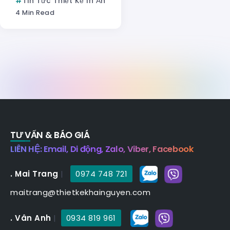
Tin Tức Thiết Kế In Ấn
4 Min Read
TƯ VẤN & BÁO GIÁ
LIÊN HỆ: Email, Di động, Zalo, Viber, Facebook
. Mai Trang
|
0974 748 721
maitrang@thietkekhainguyen.com
. Vân Anh
|
0934 819 961