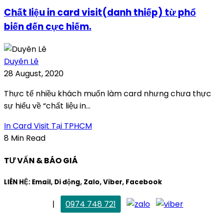
Chất liệu in card visit(danh thiếp) từ phổ
biến đến cực hiếm.
Duyên Lê
28 August, 2020
Thực tế nhiều khách muốn làm card nhưng chưa thực
sự hiểu về “chất liệu in...
In Card Visit Tại TPHCM
8 Min Read
TƯ VẤN & BÁO GIÁ
LIÊN HỆ: Email, Di động, Zalo, Viber, Facebook
. Mai Trang
|
0974 748 721
maitrang@thietkekhainguyen.com