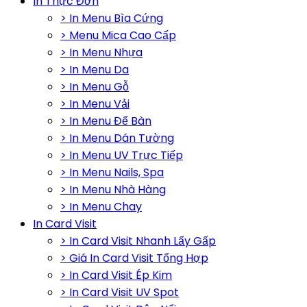
In Thực Đơn
> In Menu Bìa Cứng
> Menu Mica Cao Cấp
> In Menu Nhựa
> In Menu Da
> In Menu Gỗ
> In Menu Vải
> In Menu Để Bàn
> In Menu Dán Tường
> In Menu UV Trực Tiếp
> In Menu Nails, Spa
> In Menu Nhà Hàng
> In Menu Chay
In Card Visit
> In Card Visit Nhanh Lấy Gấp
> Giá In Card Visit Tổng Hợp
> In Card Visit Ép Kim
> In Card Visit UV Spot