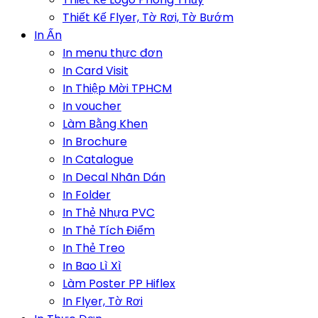
Thiết Kế Flyer, Tờ Rơi, Tờ Bướm
In Ấn
In menu thực đơn
In Card Visit
In Thiệp Mời TPHCM
In voucher
Làm Bằng Khen
In Brochure
In Catalogue
In Decal Nhãn Dán
In Folder
In Thẻ Nhựa PVC
In Thẻ Tích Điểm
In Thẻ Treo
In Bao Lì Xì
Làm Poster PP Hiflex
In Flyer, Tờ Rơi