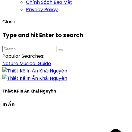
Chính Sách Bảo Mật
Privacy Policy
Close
Type and hit Enter to search
Popular Searches:
Nature
Musical
Guide
Thiết Kế In Ấn Khải Nguyên
In Ấn