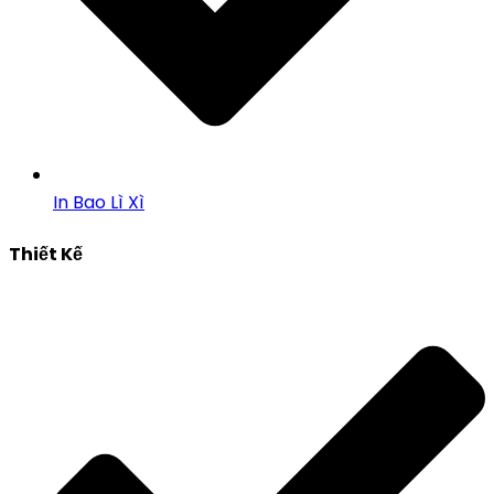
In Bao Lì Xì
Thiết Kế