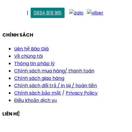
. Vân Anh
|
0934 819 961
vananh@thietkekhainguyen.com
CHÍNH SÁCH
Liên hệ Báo Giá
Về chúng tôi
Thông tin pháp lý
Chính sách mua hàng/ thanh toán
Chính sách giao hàng
Chính sách đổi trả / in lại / hoàn tiền
Chính sách bảo mật
/
Privacy Policy
Điều khoản dịch vụ
LIÊN HỆ
Công ty Thiết Kế In Ấn Khải Nguyên