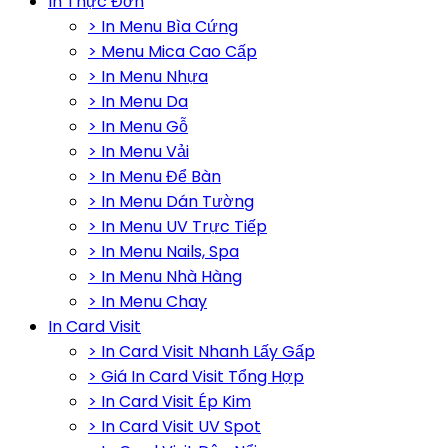
In Thực Đơn
> In Menu Bìa Cứng
> Menu Mica Cao Cấp
> In Menu Nhựa
> In Menu Da
> In Menu Gỗ
> In Menu Vải
> In Menu Để Bàn
> In Menu Dán Tường
> In Menu UV Trực Tiếp
> In Menu Nails, Spa
> In Menu Nhà Hàng
> In Menu Chay
In Card Visit
> In Card Visit Nhanh Lấy Gấp
> Giá In Card Visit Tổng Hợp
> In Card Visit Ép Kim
> In Card Visit UV Spot