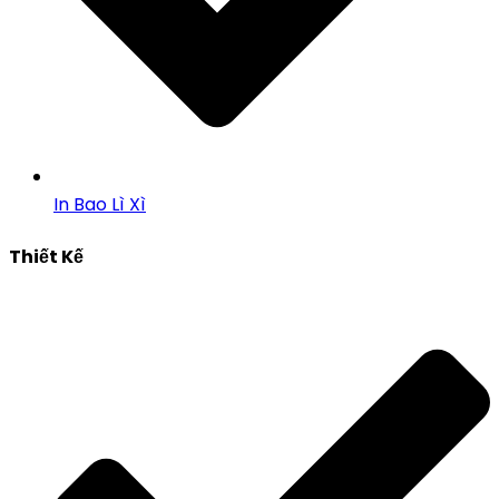
In Bao Lì Xì
Thiết Kế