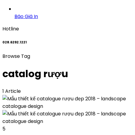
Báo Giá In
Hotline
028.6292.1221
Browse Tag
catalog rượu
1 Article
5