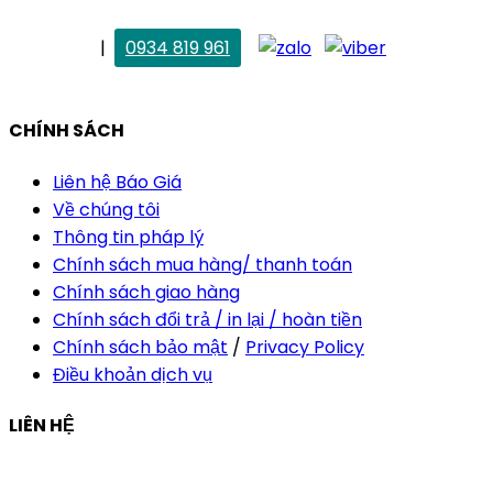
. Vân Anh
|
0934 819 961
vananh@thietkekhainguyen.com
CHÍNH SÁCH
Liên hệ Báo Giá
Về chúng tôi
Thông tin pháp lý
Chính sách mua hàng/ thanh toán
Chính sách giao hàng
Chính sách đổi trả / in lại / hoàn tiền
Chính sách bảo mật
/
Privacy Policy
Điều khoản dịch vụ
LIÊN HỆ
Công ty Thiết Kế In Ấn Khải Nguyên