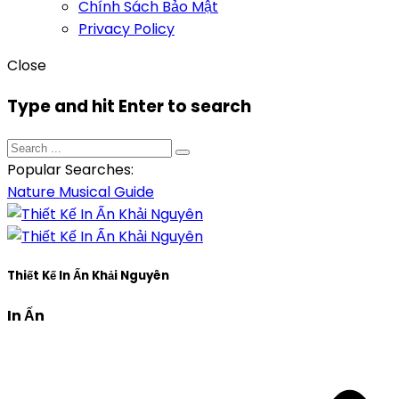
Chính Sách Bảo Mật
Privacy Policy
Close
Type and hit Enter to search
Popular Searches:
Nature
Musical
Guide
Thiết Kế In Ấn Khải Nguyên
In Ấn