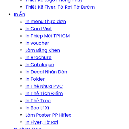
Thiết Kế Flyer, Tờ Rơi, Tờ Bướm
In Ấn
In menu thực đơn
In Card Visit
In Thiệp Mời TPHCM
In voucher
Làm Bằng Khen
In Brochure
In Catalogue
In Decal Nhãn Dán
In Folder
In Thẻ Nhựa PVC
In Thẻ Tích Điểm
In Thẻ Treo
In Bao Lì Xì
Làm Poster PP Hiflex
In Flyer, Tờ Rơi