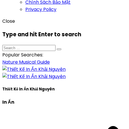
Chính Sách Bảo Mật
Privacy Policy
Close
Type and hit Enter to search
Popular Searches:
Nature
Musical
Guide
Thiết Kế In Ấn Khải Nguyên
In Ấn