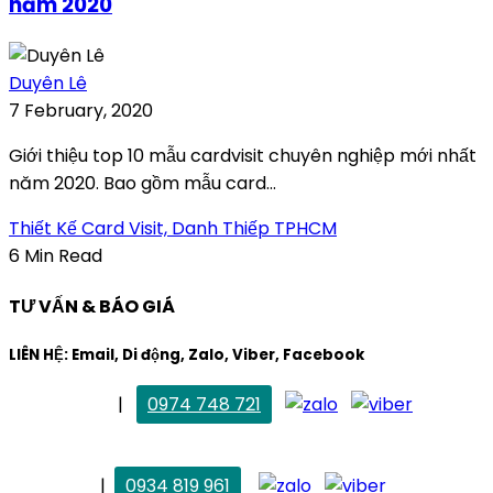
năm 2020
Duyên Lê
7 February, 2020
Giới thiệu top 10 mẫu cardvisit chuyên nghiệp mới nhất
năm 2020. Bao gồm mẫu card...
Thiết Kế Card Visit, Danh Thiếp TPHCM
6 Min Read
TƯ VẤN & BÁO GIÁ
LIÊN HỆ: Email, Di động, Zalo, Viber, Facebook
. Mai Trang
|
0974 748 721
maitrang@thietkekhainguyen.com
. Vân Anh
|
0934 819 961