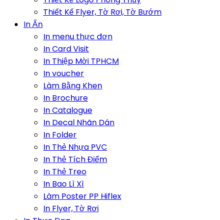
Thiết Kế Flyer, Tờ Rơi, Tờ Bướm
In Ấn
In menu thực đơn
In Card Visit
In Thiệp Mời TPHCM
In voucher
Làm Bằng Khen
In Brochure
In Catalogue
In Decal Nhãn Dán
In Folder
In Thẻ Nhựa PVC
In Thẻ Tích Điểm
In Thẻ Treo
In Bao Lì Xì
Làm Poster PP Hiflex
In Flyer, Tờ Rơi