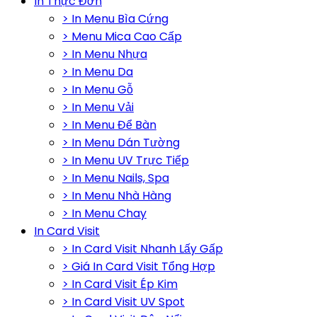
In Thực Đơn
> In Menu Bìa Cứng
> Menu Mica Cao Cấp
> In Menu Nhựa
> In Menu Da
> In Menu Gỗ
> In Menu Vải
> In Menu Để Bàn
> In Menu Dán Tường
> In Menu UV Trực Tiếp
> In Menu Nails, Spa
> In Menu Nhà Hàng
> In Menu Chay
In Card Visit
> In Card Visit Nhanh Lấy Gấp
> Giá In Card Visit Tổng Hợp
> In Card Visit Ép Kim
> In Card Visit UV Spot