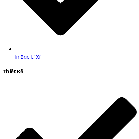
In Bao Lì Xì
Thiết Kế