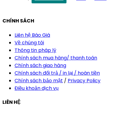
vananh@thietkekhainguyen.com
CHÍNH SÁCH
Liên hệ Báo Giá
Về chúng tôi
Thông tin pháp lý
Chính sách mua hàng/ thanh toán
Chính sách giao hàng
Chính sách đổi trả / in lại / hoàn tiền
Chính sách bảo mật
/
Privacy Policy
Điều khoản dịch vụ
LIÊN HỆ
Công ty Thiết Kế In Ấn Khải Nguyên
Địa chỉ:
210/9C Hồ Văn Huê, Phường Đức Nhuận, TP Hồ