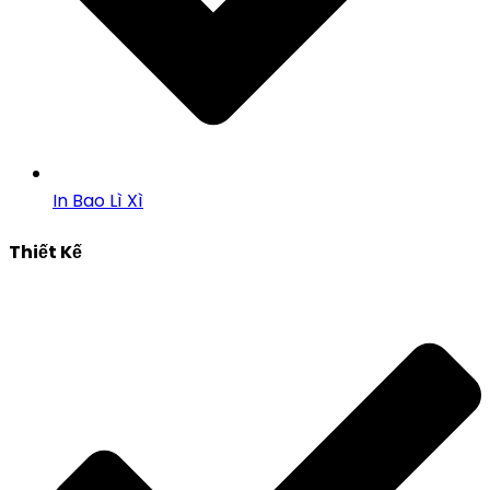
In Bao Lì Xì
Thiết Kế