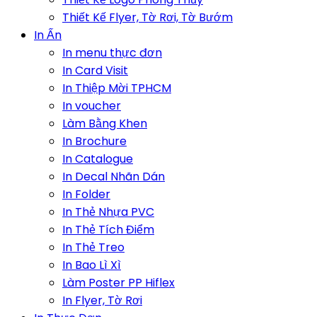
Thiết Kế Flyer, Tờ Rơi, Tờ Bướm
In Ấn
In menu thực đơn
In Card Visit
In Thiệp Mời TPHCM
In voucher
Làm Bằng Khen
In Brochure
In Catalogue
In Decal Nhãn Dán
In Folder
In Thẻ Nhựa PVC
In Thẻ Tích Điểm
In Thẻ Treo
In Bao Lì Xì
Làm Poster PP Hiflex
In Flyer, Tờ Rơi