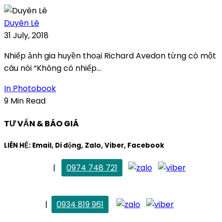
Duyên Lê
31 July, 2018
Nhiếp ảnh gia huyền thoại Richard Avedon từng có một
câu nói “Không có nhiếp...
In Photobook
9 Min Read
TƯ VẤN & BÁO GIÁ
LIÊN HỆ: Email, Di động, Zalo, Viber, Facebook
. Mai Trang
|
0974 748 721
maitrang@thietkekhainguyen.com
. Vân Anh
|
0934 819 961
vananh@thietkekhainguyen.com