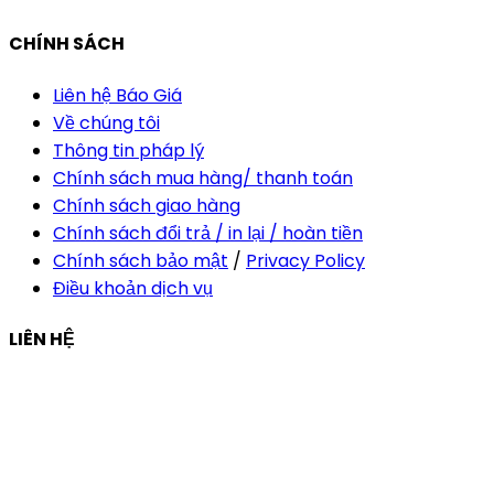
CHÍNH SÁCH
Liên hệ Báo Giá
Về chúng tôi
Thông tin pháp lý
Chính sách mua hàng/ thanh toán
Chính sách giao hàng
Chính sách đổi trả / in lại / hoàn tiền
Chính sách bảo mật
/
Privacy Policy
Điều khoản dịch vụ
LIÊN HỆ
Công ty Thiết Kế In Ấn Khải Nguyên
Địa chỉ:
210/9C Hồ Văn Huê, Phường Đức Nhuận, TP Hồ
Chí Minh, Việt Nam