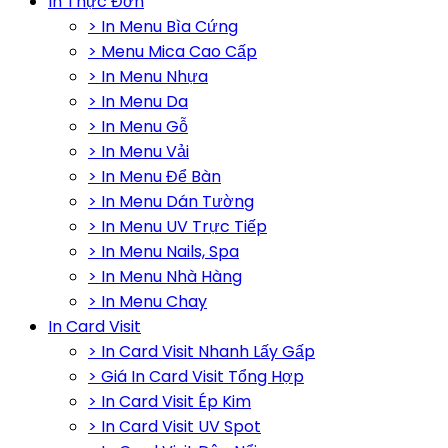
In Thực Đơn
> In Menu Bìa Cứng
> Menu Mica Cao Cấp
> In Menu Nhựa
> In Menu Da
> In Menu Gỗ
> In Menu Vải
> In Menu Để Bàn
> In Menu Dán Tường
> In Menu UV Trực Tiếp
> In Menu Nails, Spa
> In Menu Nhà Hàng
> In Menu Chay
In Card Visit
> In Card Visit Nhanh Lấy Gấp
> Giá In Card Visit Tổng Hợp
> In Card Visit Ép Kim
> In Card Visit UV Spot