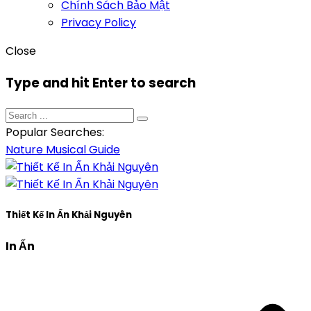
Chính Sách Bảo Mật
Privacy Policy
Close
Type and hit Enter to search
Popular Searches:
Nature
Musical
Guide
Thiết Kế In Ấn Khải Nguyên
In Ấn