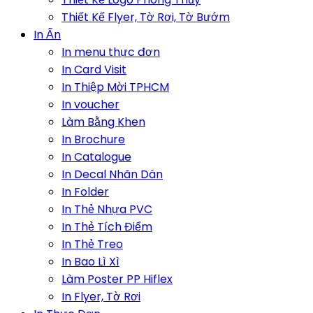
Thiết Kế Flyer, Tờ Rơi, Tờ Bướm
In Ấn
In menu thực đơn
In Card Visit
In Thiệp Mời TPHCM
In voucher
Làm Bằng Khen
In Brochure
In Catalogue
In Decal Nhãn Dán
In Folder
In Thẻ Nhựa PVC
In Thẻ Tích Điểm
In Thẻ Treo
In Bao Lì Xì
Làm Poster PP Hiflex
In Flyer, Tờ Rơi