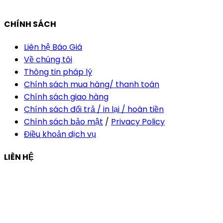
vananh@thietkekhainguyen.com
CHÍNH SÁCH
Liên hệ Báo Giá
Về chúng tôi
Thông tin pháp lý
Chính sách mua hàng/ thanh toán
Chính sách giao hàng
Chính sách đổi trả / in lại / hoàn tiền
Chính sách bảo mật
/
Privacy Policy
Điều khoản dịch vụ
LIÊN HỆ
Công ty Thiết Kế In Ấn Khải Nguyên
Địa chỉ:
210/9C Hồ Văn Huê, Phường Đức Nhuận, TP Hồ
Chí Minh, Việt Nam