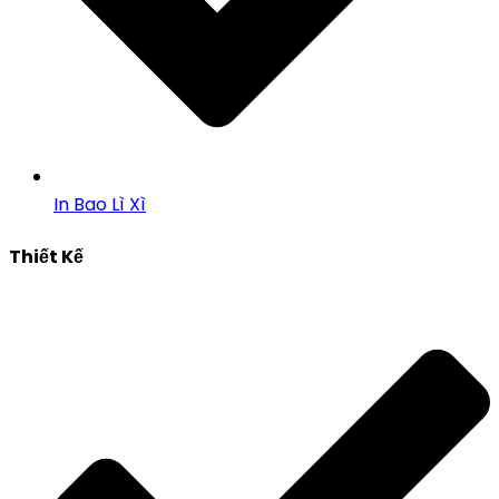
In Bao Lì Xì
Thiết Kế