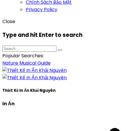
Chính Sách Bảo Mật
Privacy Policy
Close
Type and hit Enter to search
Popular Searches:
Nature
Musical
Guide
Thiết Kế In Ấn Khải Nguyên
In Ấn