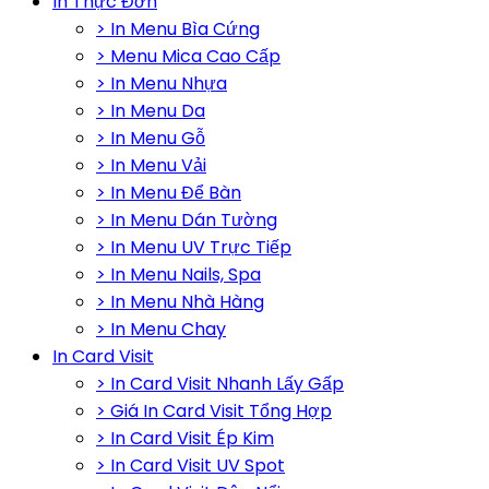
In Thực Đơn
> In Menu Bìa Cứng
> Menu Mica Cao Cấp
> In Menu Nhựa
> In Menu Da
> In Menu Gỗ
> In Menu Vải
> In Menu Để Bàn
> In Menu Dán Tường
> In Menu UV Trực Tiếp
> In Menu Nails, Spa
> In Menu Nhà Hàng
> In Menu Chay
In Card Visit
> In Card Visit Nhanh Lấy Gấp
> Giá In Card Visit Tổng Hợp
> In Card Visit Ép Kim
> In Card Visit UV Spot