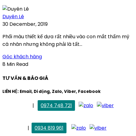
Duyên Lê
30 December, 2019
Phối màu thiết kế dựa rất nhiều vào con mắt thẩm mỹ
cá nhân nhưng không phải là tất...
Góc khách hàng
8 Min Read
TƯ VẤN & BÁO GIÁ
LIÊN HỆ: Email, Di động, Zalo, Viber, Facebook
. Mai Trang
|
0974 748 721
maitrang@thietkekhainguyen.com
. Vân Anh
|
0934 819 961