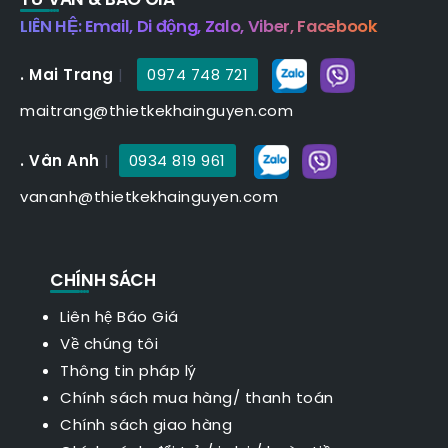
LIÊN HỆ: Email, Di động, Zalo, Viber, Facebook
. Mai Trang
|
0974 748 721
maitrang@thietkekhainguyen.com
. Vân Anh
|
0934 819 961
vananh@thietkekhainguyen.com
CHÍNH SÁCH
Liên hệ Báo Giá
Về chúng tôi
Thông tin pháp lý
Chính sách mua hàng/ thanh toán
Chính sách giao hàng