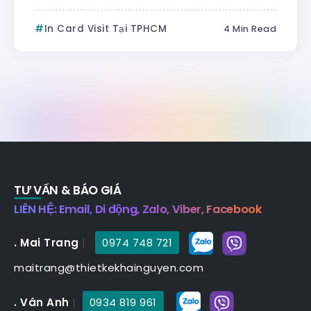
In Card Visit Tại TPHCM
4 Min Read
TƯ VẤN & BÁO GIÁ
LIÊN HỆ: Email, Di động, Zalo, Viber, Facebook
. Mai Trang
|
0974 748 721
maitrang@thietkekhainguyen.com
. Vân Anh
|
0934 819 961