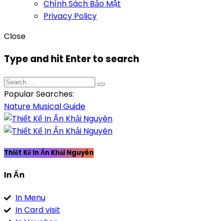
Chính Sách Bảo Mật
Privacy Policy
Close
Type and hit Enter to search
Popular Searches:
Nature
Musical
Guide
Thiết Kế In Ấn Khải Nguyên
In Ấn
In Menu
In Card visit