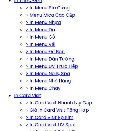
In Thực Đơn
> In Menu Bìa Cứng
> Menu Mica Cao Cấp
> In Menu Nhựa
> In Menu Da
> In Menu Gỗ
> In Menu Vải
> In Menu Để Bàn
> In Menu Dán Tường
> In Menu UV Trực Tiếp
> In Menu Nails, Spa
> In Menu Nhà Hàng
> In Menu Chay
In Card Visit
> In Card Visit Nhanh Lấy Gấp
> Giá In Card Visit Tổng Hợp
> In Card Visit Ép Kim
> In Card Visit UV Spot