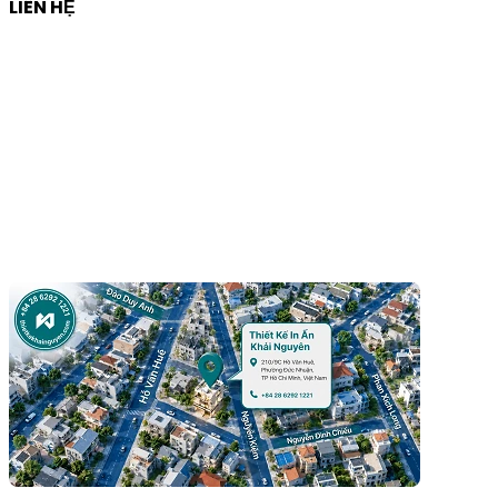
LIÊN HỆ
Công ty Thiết Kế In Ấn Khải Nguyên
Địa chỉ:
210/9C Hồ Văn Huê, Phường Đức Nhuận, TP Hồ
Chí Minh, Việt Nam
Hotline:
+84 28 6292 1221
Mã số thuế:
0318171127