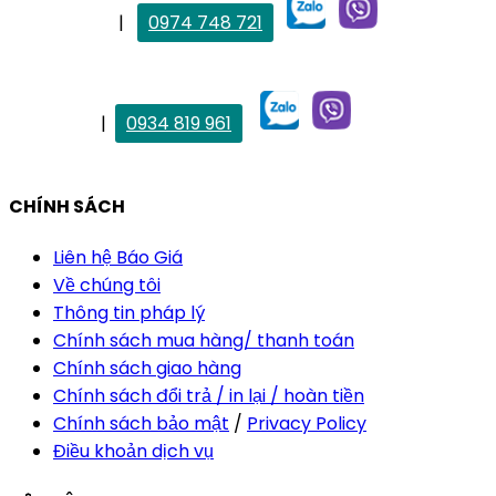
. Mai Trang
|
0974 748 721
maitrang@thietkekhainguyen.com
. Vân Anh
|
0934 819 961
vananh@thietkekhainguyen.com
CHÍNH SÁCH
Liên hệ Báo Giá
Về chúng tôi
Thông tin pháp lý
Chính sách mua hàng/ thanh toán
Chính sách giao hàng
Chính sách đổi trả / in lại / hoàn tiền
Chính sách bảo mật
/
Privacy Policy
Điều khoản dịch vụ