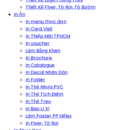
Thiết Kế Flyer, Tờ Rơi, Tờ Bướm
In Ấn
In menu thực đơn
In Card Visit
In Thiệp Mời TPHCM
In voucher
Làm Bằng Khen
In Brochure
In Catalogue
In Decal Nhãn Dán
In Folder
In Thẻ Nhựa PVC
In Thẻ Tích Điểm
In Thẻ Treo
In Bao Lì Xì
Làm Poster PP Hiflex
In Flyer, Tờ Rơi