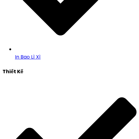
In Bao Lì Xì
Thiết Kế