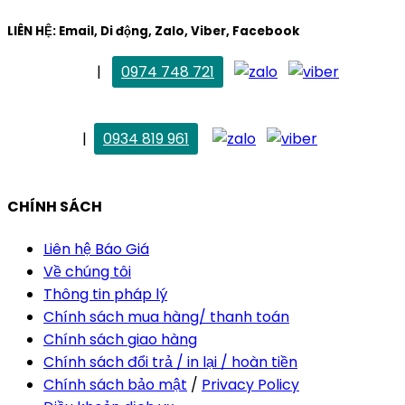
LIÊN HỆ: Email, Di động, Zalo, Viber, Facebook
. Mai Trang
|
0974 748 721
maitrang@thietkekhainguyen.com
. Vân Anh
|
0934 819 961
vananh@thietkekhainguyen.com
CHÍNH SÁCH
Liên hệ Báo Giá
Về chúng tôi
Thông tin pháp lý
Chính sách mua hàng/ thanh toán
Chính sách giao hàng
Chính sách đổi trả / in lại / hoàn tiền
Chính sách bảo mật
/
Privacy Policy