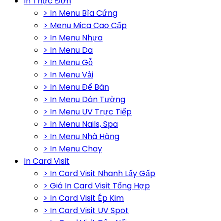
In Thực Đơn
> In Menu Bìa Cứng
> Menu Mica Cao Cấp
> In Menu Nhựa
> In Menu Da
> In Menu Gỗ
> In Menu Vải
> In Menu Để Bàn
> In Menu Dán Tường
> In Menu UV Trực Tiếp
> In Menu Nails, Spa
> In Menu Nhà Hàng
> In Menu Chay
In Card Visit
> In Card Visit Nhanh Lấy Gấp
> Giá In Card Visit Tổng Hợp
> In Card Visit Ép Kim
> In Card Visit UV Spot