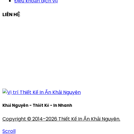
Điều khoản dịch vụ
LIÊN HỆ
Công ty Thiết Kế In Ấn Khải Nguyên
Địa chỉ:
210/9C Hồ Văn Huê, Phường Đức Nhuận, TP Hồ
Chí Minh, Việt Nam
Hotline:
+84 28 6292 1221
Mã số thuế:
0318171127
Khải Nguyên - Thiết Kế - In Nhanh
Copyright © 2014–2026 Thiết Kế In Ấn Khải Nguyên.
Scroll