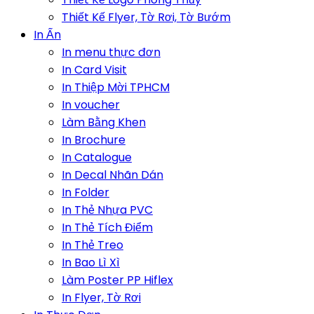
Thiết Kế Flyer, Tờ Rơi, Tờ Bướm
In Ấn
In menu thực đơn
In Card Visit
In Thiệp Mời TPHCM
In voucher
Làm Bằng Khen
In Brochure
In Catalogue
In Decal Nhãn Dán
In Folder
In Thẻ Nhựa PVC
In Thẻ Tích Điểm
In Thẻ Treo
In Bao Lì Xì
Làm Poster PP Hiflex
In Flyer, Tờ Rơi