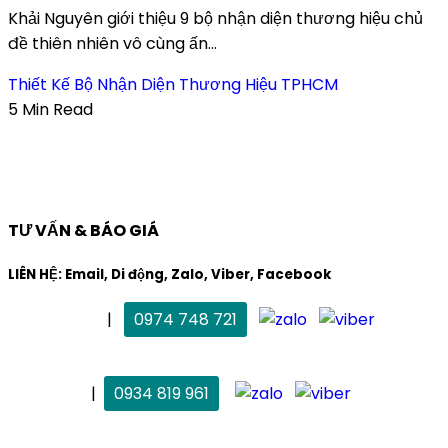
Khải Nguyên giới thiệu 9 bộ nhận diện thương hiệu chủ
đề thiên nhiên vô cùng ấn...
Thiết Kế Bộ Nhận Diện Thương Hiệu TPHCM
5 Min Read
TƯ VẤN & BÁO GIÁ
LIÊN HỆ: Email, Di động, Zalo, Viber, Facebook
. Mai Trang
|
0974 748 721
maitrang@thietkekhainguyen.com
. Vân Anh
|
0934 819 961
vananh@thietkekhainguyen.com