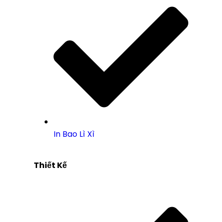
In Bao Lì Xì
Thiết Kế