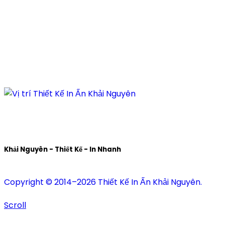
Địa chỉ:
210/9C Hồ Văn Huê, Phường Đức Nhuận, TP Hồ
Chí Minh, Việt Nam
Hotline:
+84 28 6292 1221
Mã số thuế:
0318171127
Khải Nguyên - Thiết Kế - In Nhanh
Copyright © 2014–2026 Thiết Kế In Ấn Khải Nguyên.
Scroll