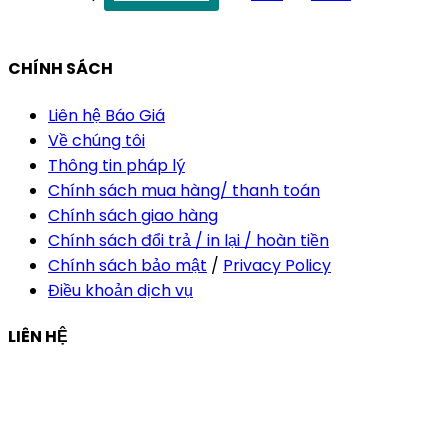
vananh@thietkekhainguyen.com
CHÍNH SÁCH
Liên hệ Báo Giá
Về chúng tôi
Thông tin pháp lý
Chính sách mua hàng/ thanh toán
Chính sách giao hàng
Chính sách đổi trả / in lại / hoàn tiền
Chính sách bảo mật
/
Privacy Policy
Điều khoản dịch vụ
LIÊN HỆ
Công ty Thiết Kế In Ấn Khải Nguyên
Địa chỉ:
210/9C Hồ Văn Huê, Phường Đức Nhuận, TP Hồ