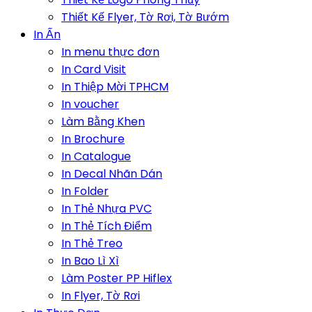
Thiết Kế Flyer, Tờ Rơi, Tờ Bướm
In Ấn
In menu thực đơn
In Card Visit
In Thiệp Mời TPHCM
In voucher
Làm Bằng Khen
In Brochure
In Catalogue
In Decal Nhãn Dán
In Folder
In Thẻ Nhựa PVC
In Thẻ Tích Điểm
In Thẻ Treo
In Bao Lì Xì
Làm Poster PP Hiflex
In Flyer, Tờ Rơi