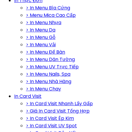
In Thực Đơn
> In Menu Bìa Cứng
> Menu Mica Cao Cấp
> In Menu Nhựa
> In Menu Da
> In Menu Gỗ
> In Menu Vải
> In Menu Để Bàn
> In Menu Dán Tường
> In Menu UV Trực Tiếp
> In Menu Nails, Spa
> In Menu Nhà Hàng
> In Menu Chay
In Card Visit
> In Card Visit Nhanh Lấy Gấp
> Giá In Card Visit Tổng Hợp
> In Card Visit Ép Kim
> In Card Visit UV Spot