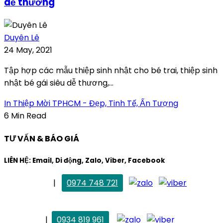
dễ thương
Duyên Lê
24 May, 2021
Tập hợp các mẫu thiệp sinh nhật cho bé trai, thiệp sinh
nhật bé gái siêu dễ thương,...
In Thiệp Mời TPHCM - Đẹp, Tinh Tế, Ấn Tượng
6 Min Read
TƯ VẤN & BÁO GIÁ
LIÊN HỆ: Email, Di động, Zalo, Viber, Facebook
. Mai Trang
|
0974 748 721
maitrang@thietkekhainguyen.com
. Vân Anh
|
0934 819 961