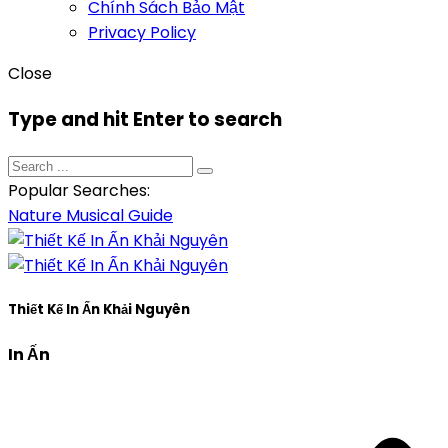
Chính Sách Bảo Mật
Privacy Policy
Close
Type and hit Enter to search
Popular Searches:
Nature
Musical
Guide
Thiết Kế In Ấn Khải Nguyên
In Ấn