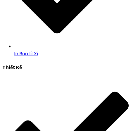
In Bao Lì Xì
Thiết Kế