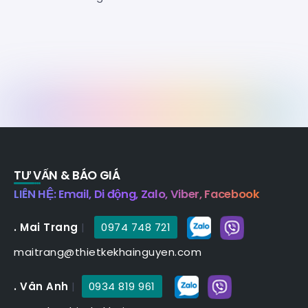
TƯ VẤN & BÁO GIÁ
LIÊN HỆ: Email, Di động, Zalo, Viber, Facebook
. Mai Trang
|
0974 748 721
maitrang@thietkekhainguyen.com
. Vân Anh
|
0934 819 961