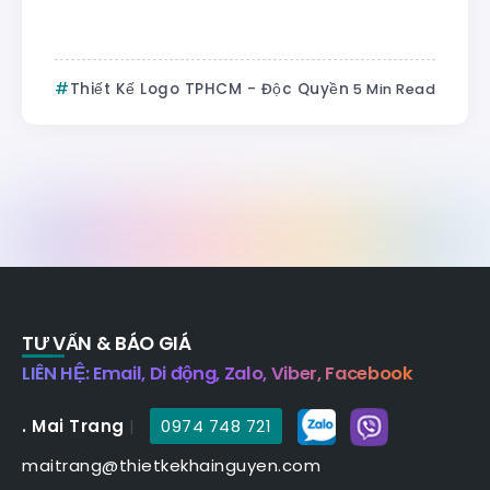
Thiết Kế Logo TPHCM - Độc Quyền
5 Min Read
TƯ VẤN & BÁO GIÁ
LIÊN HỆ: Email, Di động, Zalo, Viber, Facebook
. Mai Trang
|
0974 748 721
maitrang@thietkekhainguyen.com