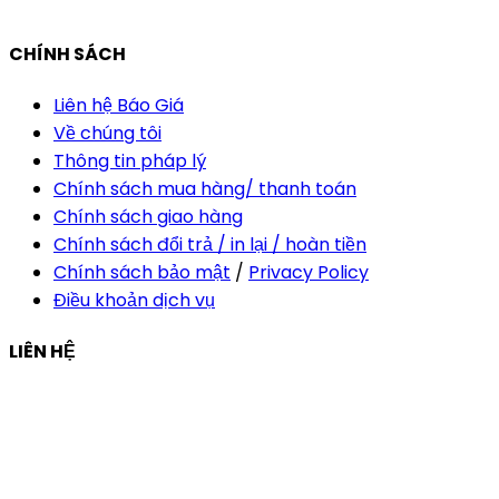
vananh@thietkekhainguyen.com
CHÍNH SÁCH
Liên hệ Báo Giá
Về chúng tôi
Thông tin pháp lý
Chính sách mua hàng/ thanh toán
Chính sách giao hàng
Chính sách đổi trả / in lại / hoàn tiền
Chính sách bảo mật
/
Privacy Policy
Điều khoản dịch vụ
LIÊN HỆ
Công ty Thiết Kế In Ấn Khải Nguyên
Địa chỉ:
210/9C Hồ Văn Huê, Phường Đức Nhuận, TP Hồ
Chí Minh, Việt Nam