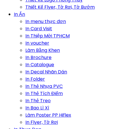
Thiết Kế Flyer, Tờ Rơi, Tờ Bướm
In Ấn
In menu thực đơn
In Card Visit
In Thiệp Mời TPHCM
In voucher
Làm Bằng Khen
In Brochure
In Catalogue
In Decal Nhãn Dán
In Folder
In Thẻ Nhựa PVC
In Thẻ Tích Điểm
In Thẻ Treo
In Bao Lì Xì
Làm Poster PP Hiflex
In Flyer, Tờ Rơi