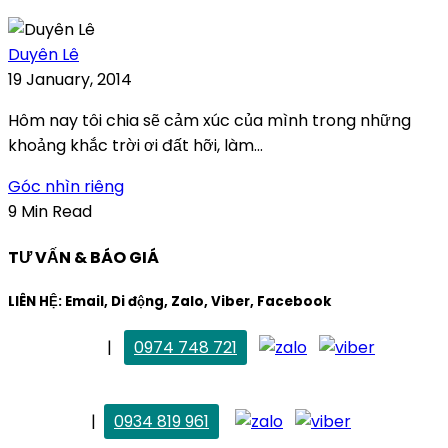
Duyên Lê
19 January, 2014
Hôm nay tôi chia sẽ cảm xúc của mình trong những
khoảng khắc trời ơi đất hỡi, làm...
Góc nhìn riêng
9 Min Read
TƯ VẤN & BÁO GIÁ
LIÊN HỆ: Email, Di động, Zalo, Viber, Facebook
. Mai Trang
|
0974 748 721
maitrang@thietkekhainguyen.com
. Vân Anh
|
0934 819 961