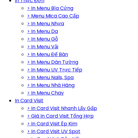
In Thực Đơn
> In Menu Bìa Cứng
> Menu Mica Cao Cấp
> In Menu Nhựa
> In Menu Da
> In Menu Gỗ
> In Menu Vải
> In Menu Để Bàn
> In Menu Dán Tường
> In Menu UV Trực Tiếp
> In Menu Nails, Spa
> In Menu Nhà Hàng
> In Menu Chay
In Card Visit
> In Card Visit Nhanh Lấy Gấp
> Giá In Card Visit Tổng Hợp
> In Card Visit Ép Kim
> In Card Visit UV Spot