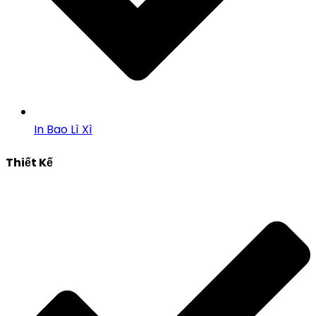
In Bao Lì Xì
Thiết Kế