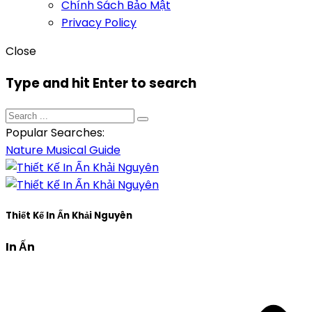
Chính Sách Bảo Mật
Privacy Policy
Close
Type and hit Enter to search
Popular Searches:
Nature
Musical
Guide
Thiết Kế In Ấn Khải Nguyên
In Ấn