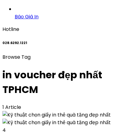
Báo Giá In
Hotline
028.6292.1221
Browse Tag
in voucher đẹp nhất
TPHCM
1 Article
4