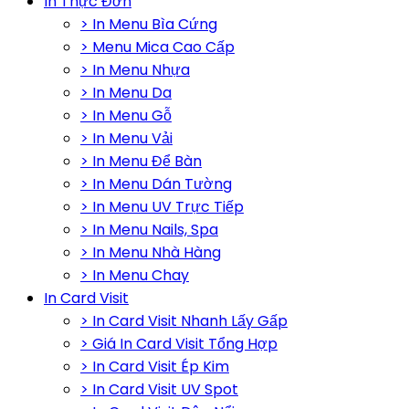
In Thực Đơn
> In Menu Bìa Cứng
> Menu Mica Cao Cấp
> In Menu Nhựa
> In Menu Da
> In Menu Gỗ
> In Menu Vải
> In Menu Để Bàn
> In Menu Dán Tường
> In Menu UV Trực Tiếp
> In Menu Nails, Spa
> In Menu Nhà Hàng
> In Menu Chay
In Card Visit
> In Card Visit Nhanh Lấy Gấp
> Giá In Card Visit Tổng Hợp
> In Card Visit Ép Kim
> In Card Visit UV Spot