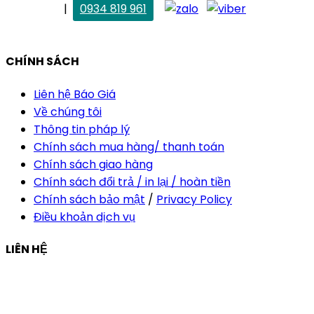
. Vân Anh
|
0934 819 961
vananh@thietkekhainguyen.com
CHÍNH SÁCH
Liên hệ Báo Giá
Về chúng tôi
Thông tin pháp lý
Chính sách mua hàng/ thanh toán
Chính sách giao hàng
Chính sách đổi trả / in lại / hoàn tiền
Chính sách bảo mật
/
Privacy Policy
Điều khoản dịch vụ
LIÊN HỆ
Công ty Thiết Kế In Ấn Khải Nguyên
Địa chỉ:
210/9C Hồ Văn Huê, Phường Đức Nhuận, TP Hồ