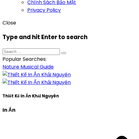
Chính Sách Bảo Mật
Privacy Policy
Close
Type and hit Enter to search
Popular Searches:
Nature
Musical
Guide
Thiết Kế In Ấn Khải Nguyên
In Ấn