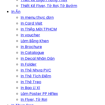
Thiết Kế Flyer, Tờ Rơi, Tờ Bướm
In Ấn
In menu thực đơn
In Card Visit
In Thiệp Mời TPHCM
In voucher
Làm Bằng Khen
In Brochure
In Catalogue
In Decal Nhãn Dán
In Folder
In Thẻ Nhựa PVC
In Thẻ Tích Điểm
In Thẻ Treo
In Bao Lì Xì
Làm Poster PP Hiflex
In Flyer, Tờ Rơi