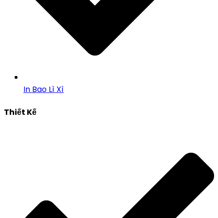
In Bao Lì Xì
Thiết Kế