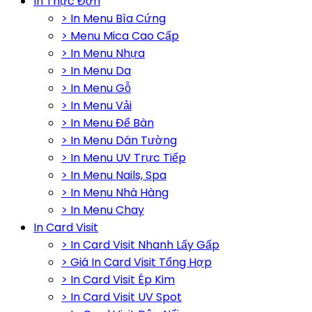
In Thực Đơn
> In Menu Bìa Cứng
> Menu Mica Cao Cấp
> In Menu Nhựa
> In Menu Da
> In Menu Gỗ
> In Menu Vải
> In Menu Để Bàn
> In Menu Dán Tường
> In Menu UV Trực Tiếp
> In Menu Nails, Spa
> In Menu Nhà Hàng
> In Menu Chay
In Card Visit
> In Card Visit Nhanh Lấy Gấp
> Giá In Card Visit Tổng Hợp
> In Card Visit Ép Kim
> In Card Visit UV Spot