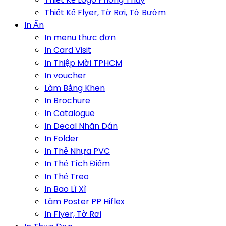
Thiết Kế Flyer, Tờ Rơi, Tờ Bướm
In Ấn
In menu thực đơn
In Card Visit
In Thiệp Mời TPHCM
In voucher
Làm Bằng Khen
In Brochure
In Catalogue
In Decal Nhãn Dán
In Folder
In Thẻ Nhựa PVC
In Thẻ Tích Điểm
In Thẻ Treo
In Bao Lì Xì
Làm Poster PP Hiflex
In Flyer, Tờ Rơi