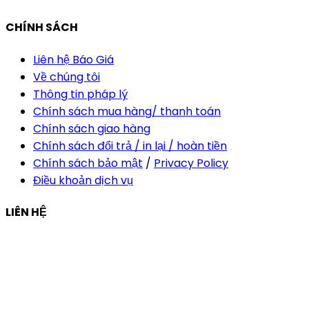
CHÍNH SÁCH
Liên hệ Báo Giá
Về chúng tôi
Thông tin pháp lý
Chính sách mua hàng/ thanh toán
Chính sách giao hàng
Chính sách đổi trả / in lại / hoàn tiền
Chính sách bảo mật
/
Privacy Policy
Điều khoản dịch vụ
LIÊN HỆ
Công ty Thiết Kế In Ấn Khải Nguyên
Địa chỉ:
210/9C Hồ Văn Huê, Phường Đức Nhuận, TP Hồ
Chí Minh, Việt Nam