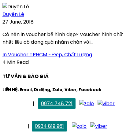
Duyên Lê
27 June, 2018
Có nên in voucher bế hình đẹp? Voucher hình chữ
nhật liệu có đang quá nhàm chán với...
In Voucher TPHCM - Đẹp, Chất Lượng
4 Min Read
TƯ VẤN & BÁO GIÁ
LIÊN HỆ: Email, Di động, Zalo, Viber, Facebook
. Mai Trang
|
0974 748 721
maitrang@thietkekhainguyen.com
. Vân Anh
|
0934 819 961
vananh@thietkekhainguyen.com