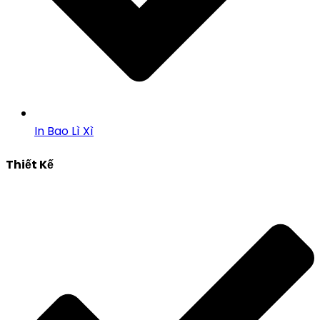
In Bao Lì Xì
Thiết Kế