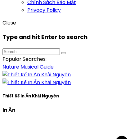
Chính Sách Bảo Mật
Privacy Policy
Close
Type and hit Enter to search
Popular Searches:
Nature
Musical
Guide
Thiết Kế In Ấn Khải Nguyên
In Ấn